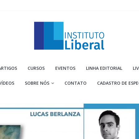
Instituto
ARTIGOS
CURSOS
EVENTOS
LINHA EDITORIAL
LI
Liberal
VÍDEOS
SOBRE NÓS
CONTATO
CADASTRO DE ESPE
Você
é
a
parte
mais
importante
da