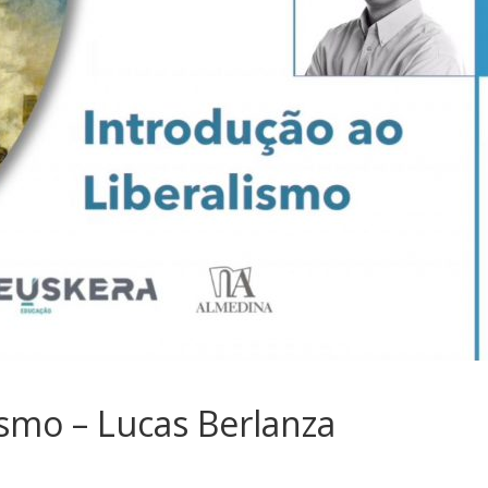
sociedade.
ismo – Lucas Berlanza