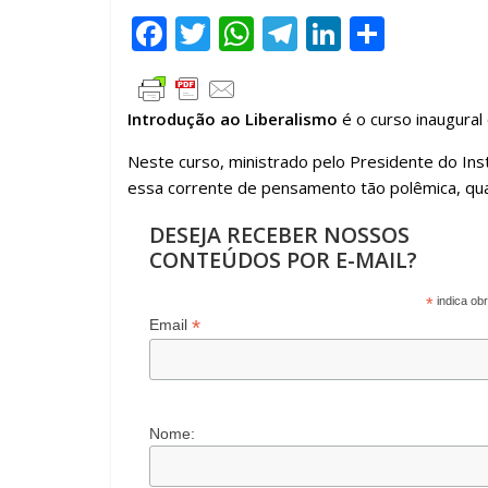
F
T
W
T
Li
C
ac
w
h
el
n
o
e
itt
at
e
k
m
Introdução ao Liberalismo
é o curso inaugural
b
er
s
gr
e
p
o
A
a
dI
ar
Neste curso, ministrado pelo Presidente do Inst
essa corrente de pensamento tão polêmica, qua
o
p
m
n
til
k
p
h
DESEJA RECEBER NOSSOS
CONTEÚDOS POR E-MAIL?
ar
*
indica obr
*
Email
Nome: