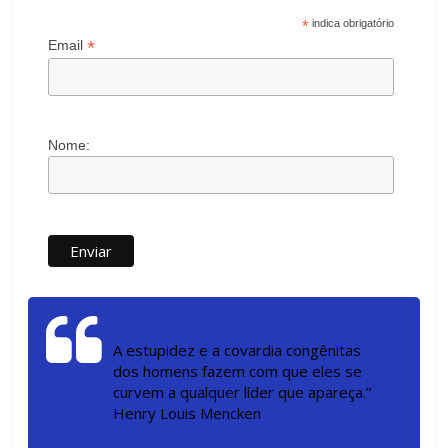
*
indica obrigatório
*
Email
Nome:
A estupidez e a covardia congênitas
dos homens fazem com que eles se
curvem a qualquer líder que apareça.”
Henry Louis Mencken