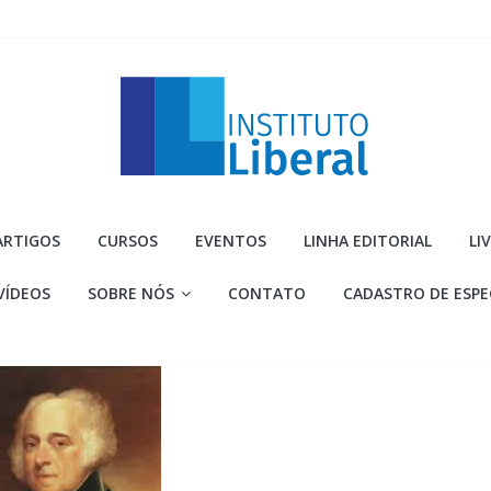
Instituto
ARTIGOS
CURSOS
EVENTOS
LINHA EDITORIAL
LI
Liberal
VÍDEOS
SOBRE NÓS
CONTATO
CADASTRO DE ESPE
Você
é
a
parte
mais
importante
da