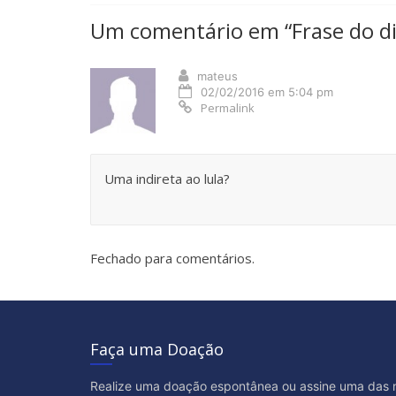
Um comentário em “
Frase do d
mateus
02/02/2016 em 5:04 pm
Permalink
Uma indireta ao lula?
Fechado para comentários.
Faça uma Doação
Realize uma doação espontânea ou assine uma das 