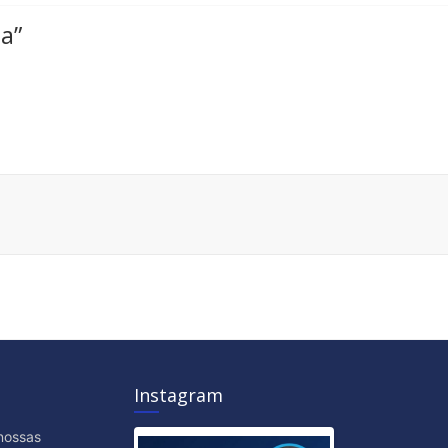
ia
”
Instagram
nossas