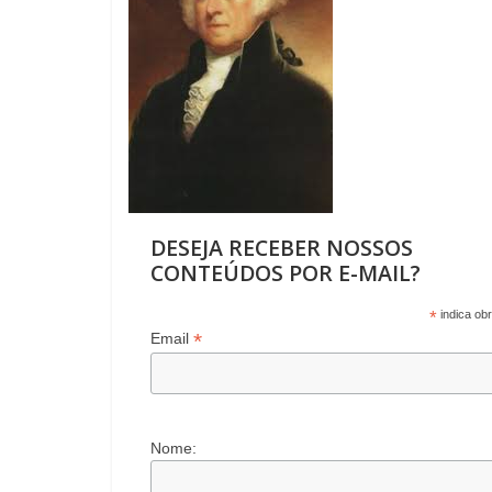
o
p
m
n
til
k
p
h
ar
DESEJA RECEBER NOSSOS
CONTEÚDOS POR E-MAIL?
*
indica obr
*
Email
Nome: