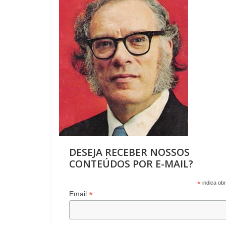
o
A
a
dI
ar
o
p
m
n
til
k
p
h
ar
DESEJA RECEBER NOSSOS
CONTEÚDOS POR E-MAIL?
*
indica obr
*
Email