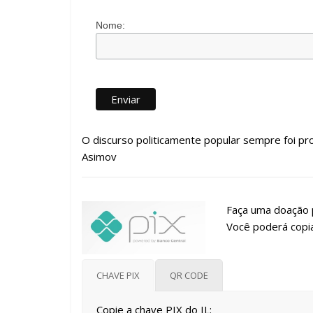
Nome:
O discurso politicamente popular sempre foi prot
Asimov
Faça uma doação p
Você poderá copia
CHAVE PIX
QR CODE
Copie a chave PIX do IL: