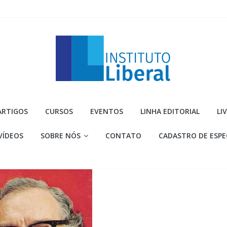
Instituto
ARTIGOS
CURSOS
EVENTOS
LINHA EDITORIAL
LI
Liberal
VÍDEOS
SOBRE NÓS
CONTATO
CADASTRO DE ESPE
Você
é
a
parte
mais
importante
da