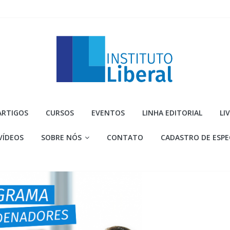
Instituto
ARTIGOS
CURSOS
EVENTOS
LINHA EDITORIAL
LI
Liberal
VÍDEOS
SOBRE NÓS
CONTATO
CADASTRO DE ESPE
Você
é
a
parte
mais
importante
da