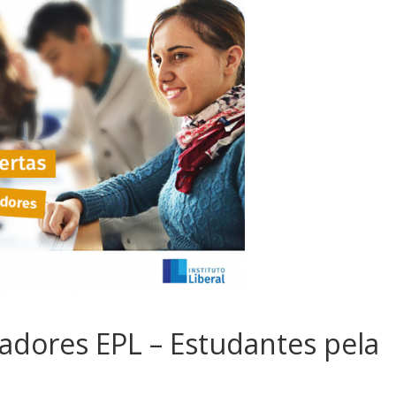
sociedade.
dores EPL – Estudantes pela