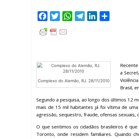
F
T
W
T
Li
C
ac
w
h
el
n
o
e
itt
at
e
k
m
b
er
s
gr
e
p
o
A
a
dI
ar
o
p
m
n
til
Recente 
k
p
h
a Secret
Violênci
Complexo do Alemão, RJ. 28/11/2010
ar
Brasil, 
Segundo a pesquisa, ao longo dos últimos 12 m
mais de 15 mil habitantes já foi vítima de um
agressão, sequestro, fraude, ofensas sexuais, di
O que sentimos os cidadãos brasileiros é que
Toronto, onde residem familiares. Quando c