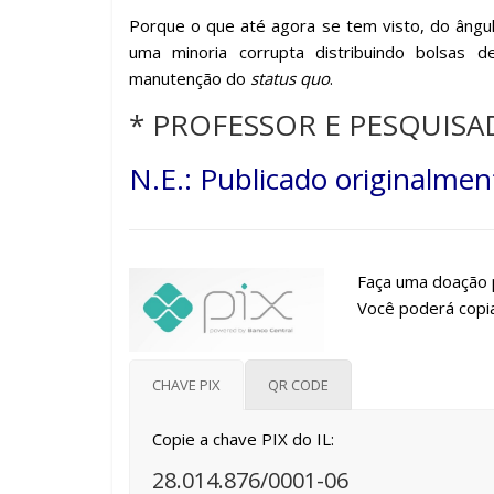
Porque o que até agora se tem visto, do ângu
uma minoria corrupta distribuindo bolsas d
manutenção do
status quo
.
* PROFESSOR E PESQUIS
N.E.: Publicado originalme
Faça uma doação p
Você poderá copia
CHAVE PIX
QR CODE
Copie a chave PIX do IL:
28.014.876/0001-06