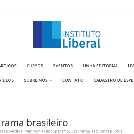
Instituto
ARTIGOS
CURSOS
EVENTOS
LINHA EDITORIAL
LI
Liberal
VÍDEOS
SOBRE NÓS
CONTATO
CADASTRO DE ESPE
Você
é
a
parte
mais
drama brasileiro
importante
da
cada perdida
,
Patrimonialismo
,
petismo
,
Segurança
,
segurança pública