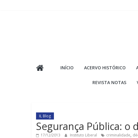
Pular
para
o
conteúdo
INÍCIO
ACERVO HISTÓRICO
REVISTA NOTAS
IL Blog
Segurança Pública: o 
17/12/2013
Instituto Liberal
criminalidade
,
dé