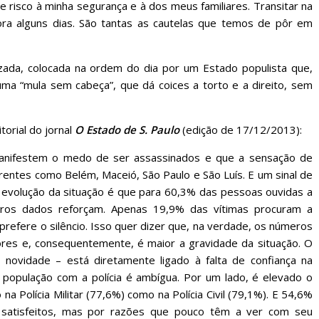
e risco à minha segurança e à dos meus familiares. Transitar na
ra alguns dias. São tantas as cautelas que temos de pôr em
lizada, colocada na ordem do dia por um Estado populista que,
 uma “mula sem cabeça”, que dá coices a torto e a direito, sem
torial do jornal
O Estado de S. Paulo
(edição de 17/12/2013):
manifestem o medo de ser assassinados e que a sensação de
rentes como Belém, Maceió, São Paulo e São Luís. E um sinal de
evolução da situação é que para 60,3% das pessoas ouvidas a
utros dados reforçam. Apenas 19,9% das vítimas procuram a
– prefere o silêncio. Isso quer dizer que, na verdade, os números
iores e, consequentemente, é maior a gravidade da situação. O
 novidade – está diretamente ligado à falta de confiança na
 da população com a polícia é ambígua. Por um lado, é elevado o
na Polícia Militar (77,6%) como na Polícia Civil (79,1%). E 54,6%
 satisfeitos, mas por razões que pouco têm a ver com seu