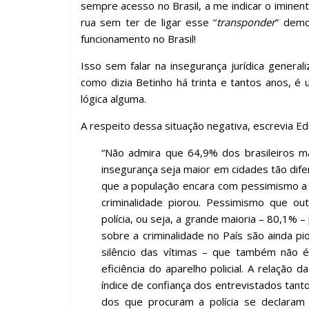
sempre acesso no Brasil, a me indicar o iminent
rua sem ter de ligar esse “
transponder
” demo
funcionamento no Brasil!
Isso sem falar na insegurança jurídica genera
como dizia Betinho há trinta e tantos anos, é
lógica alguma.
A respeito dessa situação negativa, escrevia Edi
“Não admira que 64,9% dos brasileiros 
insegurança seja maior em cidades tão dife
que a população encara com pessimismo a 
criminalidade piorou. Pessimismo que o
polícia, ou seja, a grande maioria – 80,1% 
sobre a criminalidade no País são ainda p
silêncio das vítimas – que também não é
eficiência do aparelho policial. A relação
índice de confiança dos entrevistados tanto 
dos que procuram a polícia se declaram