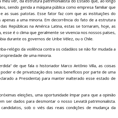
a meu ver, da estrutura patrimonialista do Estado que, ao longo
dãos, sendo gerida a máquina pública como empresa familiar que
e as suas patotas. Esse fator faz com que as instituições do
 apenas a uma minoria. Em decorrência do fato de a estrutura
 das Repúblicas na América Latina, estas se tornaram, hoje, as
, esse é o clima que geralmente se vivencia nos nossos países,
a durante os governos de Uribe Vélez, ou o Chile.
ba-relógio da violência contra os cidadãos se não for mudada a
 propriedade de uma minoria.
dida” de que fala o historiador Marco Antônio Villa, as coisas
poder e de privatização dos seus benefícios por parte de uma
eclarado a Presidenta) para manter inalterado esse estado de
róximas eleições, uma oportunidade ímpar para que a opinião
m ser dados para desmontar o nosso Leviatã patrimonialista.
candidatos, sob o viés das reais condições de mudança da