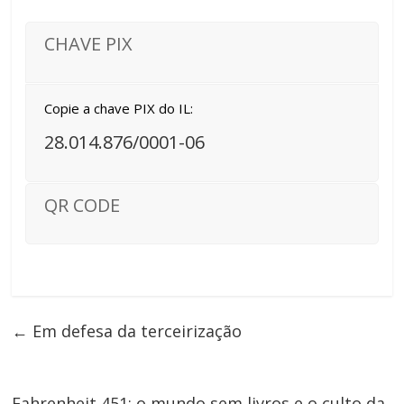
CHAVE PIX
Copie a chave PIX do IL:
28.014.876/0001-06
QR CODE
←
Em defesa da terceirização
Fahrenheit 451: o mundo sem livros e o culto da