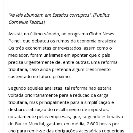
o
p
m
n
til
k
p
h
“As leis abundam em Estados corruptos”. (Publius
ar
Cornelius Tacitus).
Assisti, no último sábado, ao programa Globo News
Painel, que debateu os rumos da economia brasileira.
Os três economistas entrevistados, assim como o
mediador, foram unânimes em apontar que o país
precisa urgentemente de, entre outras, uma reforma
tributária, caso ainda pretenda algum crescimento
sustentado no futuro próximo.
Segundo aqueles analistas, tal reforma não estaria
voltada prioritariamente para a redução da carga
tributária, mas principalmente para a simplificação e
desburocratização do recolhimento de impostos,
notadamente pelas empresas, que,
segundo estimativa
do Banco Mundial
, gastam, em média, 2.600 horas por
ano para remir-se das obrigações acessórias requeridas