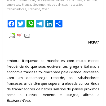
Travail
,
desemprego
,
desregulamentação da economia
,
Economia
,
empresas
,
França
,
Governo
,
leis trabalhistas
,
recessão
,
trabalhadores
,
Trabalho
,
Viveo
F
T
W
T
Li
C
ac
w
h
el
n
o
e
itt
at
e
k
m
NCPA*
b
er
s
gr
e
p
o
A
a
dI
ar
o
p
m
n
til
Embora frequente as manchetes com muito menos
frequência do que suas equivalentes grega e italiana, a
k
p
h
economia francesa foi dilacerada pela Grande Recessão.
ar
Com um desemprego recorde, os trabalhadores
franceses ainda têm que superar a elevada concorrência
de trabalhadores de baixos salários de países próximos
como a Tunísia, Romênia e Hungria, afirma a
BusinessWeek
.