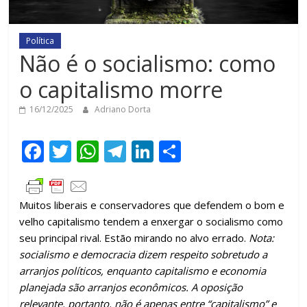
Política
Não é o socialismo: como
o capitalismo morre
16/12/2025
Adriano Dorta
F
T
W
T
Li
C
ac
w
h
el
n
o
e
itt
at
e
k
m
Muitos liberais e conservadores que defendem o bom e
b
er
s
gr
e
p
velho capitalismo tendem a enxergar o socialismo como
o
A
a
dI
ar
seu principal rival. Estão mirando no alvo errado.
Nota:
o
p
m
n
til
socialismo e democracia dizem respeito sobretudo a
arranjos políticos, enquanto capitalismo e economia
k
p
h
planejada são arranjos econômicos. A oposição
ar
relevante, portanto, não é apenas entre “capitalismo” e