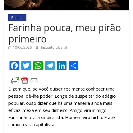
Política
Farinha pouca, meu pirão
primeiro
10/06/2026
Instituto Liberal
F
T
W
T
Li
C
ac
w
h
el
n
o
e
itt
at
e
k
m
Dizem que, se você quiser realmente conhecer uma
b
er
s
gr
e
p
pessoa, dê-lhe poder. Longe de suspeitar do adágio
o
A
a
dI
ar
popular, ouso dizer que há uma maneira ainda mais
o
p
m
n
til
eficaz: mexa em seu dinheiro. Amigo vira inimigo.
Funcionário vira sindicalista. Homem vira bicho. E até
k
p
h
comuna vira capitalista.
ar