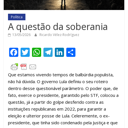
Política
A questão da soberania
13/05/2026
Ricardo Vélez-Rodríguez
F
T
W
T
Li
C
ac
w
h
el
n
o
e
itt
at
e
k
m
Que estamos vivendo tempos de balbúrdia populista,
b
er
s
gr
e
p
não há dúvida. O governo Lula definiu o seu roteiro
o
A
a
dI
ar
dentro desse questionável parâmetro. O poder que, de
o
p
m
n
til
fato, exerce o presidente, garantido pelo STF, colocou a
questão, já a partir do golpe desferido contra as
k
p
h
instituições republicanas em 2022, para garantir a
ar
eleição e ulterior posse de Lula. Celeremente, o ex-
presidente, que tinha sido condenado pela Justiça e que