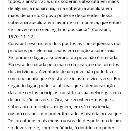
todos; a aristocracia, uma soberania absoluta em mãos
de alguns; a monarquia, uma soberania absoluta em
mãos de um só. O povo pôde se desprender dessa
soberania absoluta em favor de um monarca, que então
se converteu no seu legítimo possuidor” [Constant,
1970: 11-12].
Constant resumiu em dois pontos as conseqüências dos
princípios por ele enunciados em relação à soberania.
Em primeiro lugar, a soberania do povo não é ilimitada.
Ela está delimitada pelo marco da justiça e dos direitos
dos indivíduos. A vontade de um povo não pode fazer
com que aquilo que é justo vire injusto e vice-versa. Em
segundo lugar, pode-se afirmar que a demonstração
clara de certos princípios constitui a sua melhor garantia
de aceitação universal. Ora, se reconhecermos que a
soberania tem limites, ninguém, em sã consciência,
ousará reivindicar o poder ilimitado. A história prova que
“os atentados mais monstruosos do despotismo de um
só deveram-se, com freqüência, à doutrina do poder