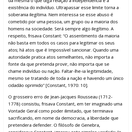
da mesma o que diga relação à independência e à
existência do indivíduo. Ultrapassar esse limite torna a
soberania ilegítima. Nem interessa se esse abuso é
cometido por uma pessoa, um grupo ou a maioria dos
homens na sociedade. Será sempre algo ilegítimo. A
respeito, frisava Constant: “O assentimento da maioria
não basta em todos os casos para legitimar os seus
atos; há atos que é Impossível sancionar. Quando uma
autoridade pratica atos semelhantes, não importa a
fonte da que pretenda provir, não importa que se
chame indivíduo ou nação. Faltar-lhe-ia legitimidade,
mesmo se tratando de toda a nação e havendo um único
cidadão oprimido” [Constant, 1970: 10].
O grosseiro erro de Jean-Jacques Rousseau (1712-
1778) consistiu, frisava Constant, em ter imaginado uma
Vontade Geral como poder ilimitado, que terminava
sacrificando, em nome da democracia, a liberdade que
pretendera defender. O filósofo de Genebra,