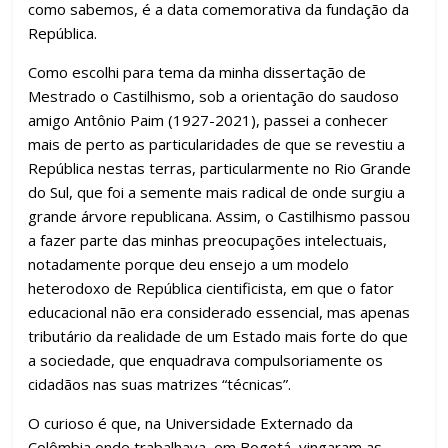
k
p
h
como sabemos, é a data comemorativa da fundação da
ar
República.
Como escolhi para tema da minha dissertação de
Mestrado o Castilhismo, sob a orientação do saudoso
amigo Antônio Paim (1927-2021), passei a conhecer
mais de perto as particularidades de que se revestiu a
República nestas terras, particularmente no Rio Grande
do Sul, que foi a semente mais radical de onde surgiu a
grande árvore republicana. Assim, o Castilhismo passou
a fazer parte das minhas preocupações intelectuais,
notadamente porque deu ensejo a um modelo
heterodoxo de República cientificista, em que o fator
educacional não era considerado essencial, mas apenas
tributário da realidade de um Estado mais forte do que
a sociedade, que enquadrava compulsoriamente os
cidadãos nas suas matrizes “técnicas”.
O curioso é que, na Universidade Externado da
Colômbia onde trabalhava, em Bogotá, vingaram as