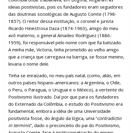
ideias positivistas, pois os fundadores eram seguidores
das doutrinas sociológicas de Augusto Comte (1798-
1857). O reitor dessa instituição, o coronel e jurista
Ricardo Hinestrosa Daza (1874-1963), amigo do meu
avô materno, o general Amadeo Rodríguez (1886-
1959), foi responsável pelo nome com que fui batizado.
A minha mãe, Victoria, tinha prometido ao velho amigo
que a criança que carregava na barriga, se fosse menino,
levaria o nome dele.
Tinha se enraizado, no meu país natal, (como, aliás, em
outros países hispano-americanos: a Argentina, o Chile,
o Peru, o Paraguai, o Uruguai e o México), a vertente do
Positivismo Ilustrado. Daí por que para os fundadores
do Externado da Colômbia, o estudo do Positivismo era
fundamental, embora a idéia de uma Universidade
positivista fosse, do ângulo da lógica, uma “
contradictio
in terminis
”, dado o preconceito do pai do Positivismo,
Augusto Comte, face à institucionalização do ensino.