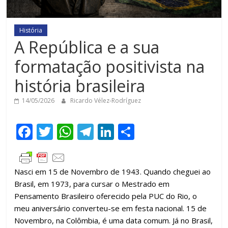
História
A República e a sua
formatação positivista na
história brasileira
14/05/2026
Ricardo Vélez-Rodríguez
F
T
W
T
Li
C
ac
w
h
el
n
o
e
itt
at
e
k
m
Nasci em 15 de Novembro de 1943. Quando cheguei ao
b
er
s
gr
e
p
Brasil, em 1973, para cursar o Mestrado em
o
A
a
dI
ar
Pensamento Brasileiro oferecido pela PUC do Rio, o
o
p
m
n
til
meu aniversário converteu-se em festa nacional. 15 de
Novembro, na Colômbia, é uma data comum. Já no Brasil,