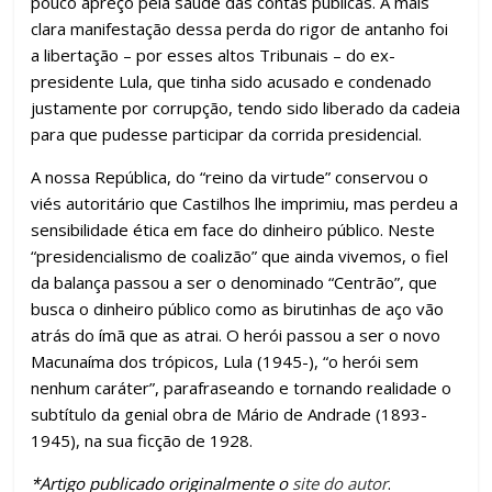
pouco apreço pela saúde das contas públicas. A mais
clara manifestação dessa perda do rigor de antanho foi
a libertação – por esses altos Tribunais – do ex-
presidente Lula, que tinha sido acusado e condenado
justamente por corrupção, tendo sido liberado da cadeia
para que pudesse participar da corrida presidencial.
A nossa República, do “reino da virtude” conservou o
viés autoritário que Castilhos lhe imprimiu, mas perdeu a
sensibilidade ética em face do dinheiro público. Neste
“presidencialismo de coalizão” que ainda vivemos, o fiel
da balança passou a ser o denominado “Centrão”, que
busca o dinheiro público como as birutinhas de aço vão
atrás do ímã que as atrai. O herói passou a ser o novo
Macunaíma dos trópicos, Lula (1945-), “o herói sem
nenhum caráter”, parafraseando e tornando realidade o
subtítulo da genial obra de Mário de Andrade (1893-
1945), na sua ficção de 1928.
*Artigo publicado originalmente o
site do autor
.