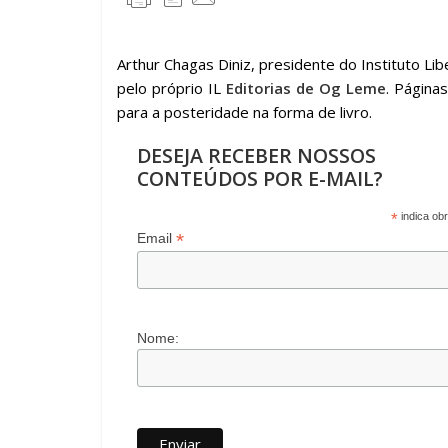
e
itt
at
e
k
m
b
er
s
gr
e
p
o
A
a
dI
ar
Arthur Chagas Diniz, presidente do Instituto Li
pelo próprio IL
Editorias de Og Leme
. Página
o
p
m
n
til
para a posteridade na forma de livro.
k
p
h
DESEJA RECEBER NOSSOS
ar
CONTEÚDOS POR E-MAIL?
*
indica obr
*
Email
Nome: