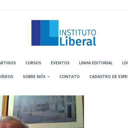
Instituto
ARTIGOS
CURSOS
EVENTOS
LINHA EDITORIAL
LI
Liberal
VÍDEOS
SOBRE NÓS
CONTATO
CADASTRO DE ESPE
Você
é
a
parte
mais
importante
da