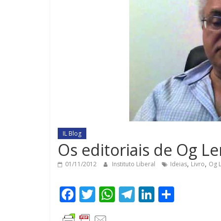
IL Blog
Os editoriais de Og L
01/11/2012
Instituto Liberal
Ideias
,
Livro
,
Og 
F
T
W
T
Li
C
ac
w
h
el
n
o