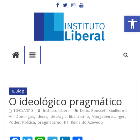
Pular
para
o
Barra de Ferramentas Aberta
conteúdo
Instituto
Liberal
Você
é
IL Blog
a
O ideológico pragmático
parte
mais
10/05/2013
Instituto Liberal
Dilma Rousseff
,
Guilherme
Afif Domingos
,
Ideias
,
Ideologia
,
liberalismo
,
Mangabeira Unger
,
importante
Poder
,
Política
,
pragmatismo
,
PT
,
Reinaldo Azevedo
da
sociedade.