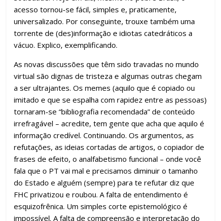
acesso tornou-se fácil, simples e, praticamente,
universalizado. Por conseguinte, trouxe também uma
torrente de (des)informação e idiotas catedráticos a
vácuo. Explico, exemplificando.
As novas discussões que têm sido travadas no mundo
virtual são dignas de tristeza e algumas outras chegam
a ser ultrajantes. Os memes (aquilo que é copiado ou
imitado e que se espalha com rapidez entre as pessoas)
tornaram-se “bibliografia recomendada” de conteúdo
irrefragável – acredite, tem gente que acha que aquilo é
informação credível. Continuando. Os argumentos, as
refutações, as ideias cortadas de artigos, o copiador de
frases de efeito, o analfabetismo funcional – onde você
fala que o PT vai mal e precisamos diminuir o tamanho
do Estado e alguém (sempre) para te refutar diz que
FHC privatizou e roubou. A falta de entendimento é
esquizofrênica. Um simples corte epistemológico é
impossível. A falta de compreensão e interpretação do