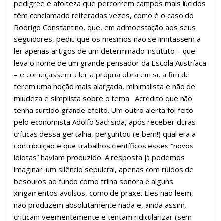
pedigree e afoiteza que percorrem campos mais lúcidos
têm conclamado reiteradas vezes, como é o caso do
Rodrigo Constantino, que, em admoestação aos seus
seguidores, pediu que os mesmos não se limitassem a
ler apenas artigos de um determinado instituto – que
leva o nome de um grande pensador da Escola Austríaca
– e começassem a ler a própria obra em si, a fim de
terem uma noção mais alargada, minimalista e não de
miudeza e simplista sobre o tema. Acredito que não
tenha surtido grande efeito. Um outro alerta foi feito
pelo economista Adolfo Sachsida, após receber duras
críticas dessa gentalha, perguntou (e bem!) qual era a
contribuição e que trabalhos científicos esses “novos
idiotas” haviam produzido. A resposta já podemos
imaginar: um silêncio sepulcral, apenas com ruídos de
besouros ao fundo como trilha sonora e alguns
xingamentos avulsos, como de praxe. Eles não leem,
não produzem absolutamente nada e, ainda assim,
criticam veementemente e tentam ridicularizar (sem