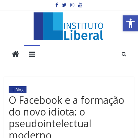
Pular
para
o
Barra de Ferramentas Aberta
conteúdo
Instituto
Liberal
Você
é
IL Blog
a
O Facebook e a formação
parte
do novo idiota: o
mais
importante
pseudointelectual
da
sociedade.
moderno