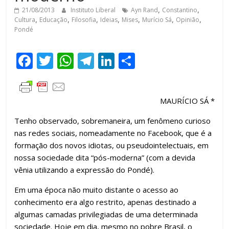
21/08/2013
Instituto Liberal
Ayn Rand
,
Constantino
,
Cultura
,
Educação
,
Filosofia
,
Ideias
,
Mises
,
Murício Sá
,
Opinião
,
Pondé
F
T
W
T
Li
C
ac
w
h
el
n
o
e
itt
at
e
k
m
MAURÍCIO SÁ *
b
er
s
gr
e
p
o
A
a
dI
ar
Tenho observado, sobremaneira, um fenômeno curioso
nas redes sociais, nomeadamente no Facebook, que é a
o
p
m
n
til
formação dos novos idiotas, ou pseudointelectuais, em
k
p
h
nossa sociedade dita “pós-moderna” (com a devida
ar
vênia utilizando a expressão do Pondé).
Em uma época não muito distante o acesso ao
conhecimento era algo restrito, apenas destinado a
algumas camadas privilegiadas de uma determinada
sociedade. Hoje em dia, mesmo no pobre Brasil, o