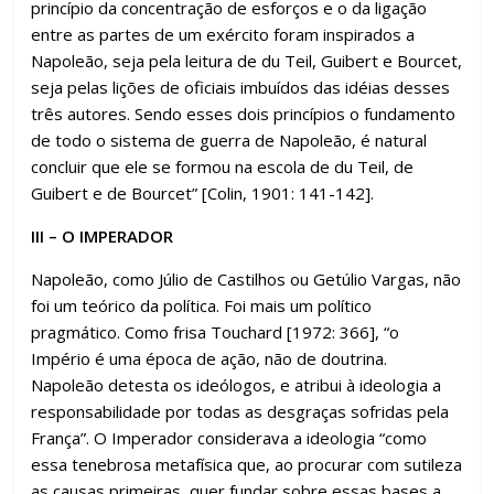
princípio da concentração de esforços e o da ligação
entre as partes de um exército foram inspirados a
Napoleão, seja pela leitura de du Teil, Guibert e Bourcet,
seja pelas lições de oficiais imbuídos das idéias desses
três autores. Sendo esses dois princípios o fundamento
de todo o sistema de guerra de Napoleão, é natural
concluir que ele se formou na escola de du Teil, de
Guibert e de Bourcet” [Colin, 1901: 141-142].
III – O IMPERADOR
Napoleão, como Júlio de Castilhos ou Getúlio Vargas, não
foi um teórico da política. Foi mais um político
pragmático. Como frisa Touchard [1972: 366], “o
Império é uma época de ação, não de doutrina.
Napoleão detesta os ideólogos, e atribui à ideologia a
responsabilidade por todas as desgraças sofridas pela
França”. O Imperador considerava a ideologia “como
essa tenebrosa metafísica que, ao procurar com sutileza
as causas primeiras, quer fundar sobre essas bases a