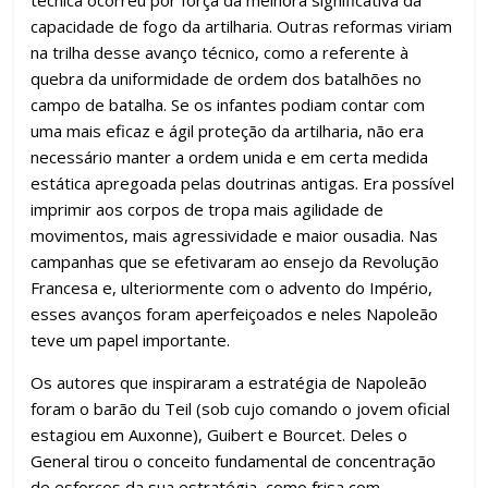
k
p
h
técnica ocorreu por força da melhora significativa da
ar
capacidade de fogo da artilharia. Outras reformas viriam
na trilha desse avanço técnico, como a referente à
quebra da uniformidade de ordem dos batalhões no
campo de batalha. Se os infantes podiam contar com
uma mais eficaz e ágil proteção da artilharia, não era
necessário manter a ordem unida e em certa medida
estática apregoada pelas doutrinas antigas. Era possível
imprimir aos corpos de tropa mais agilidade de
movimentos, mais agressividade e maior ousadia. Nas
campanhas que se efetivaram ao ensejo da Revolução
Francesa e, ulteriormente com o advento do Império,
esses avanços foram aperfeiçoados e neles Napoleão
teve um papel importante.
Os autores que inspiraram a estratégia de Napoleão
foram o barão du Teil (sob cujo comando o jovem oficial
estagiou em Auxonne), Guibert e Bourcet. Deles o
General tirou o conceito fundamental de concentração
de esforços da sua estratégia, como frisa com