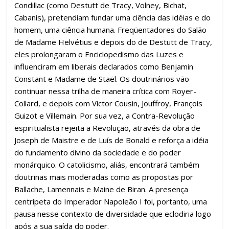
Condillac (como Destutt de Tracy, Volney, Bichat,
Cabanis), pretendiam fundar uma ciência das idéias e do
homem, uma ciência humana. Freqüentadores do Salão
de Madame Helvétius e depois do de Destutt de Tracy,
eles prolongaram o Enciclopedismo das Luzes e
influenciram em liberais declarados como Benjamin
Constant e Madame de Staël. Os doutrinários vão
continuar nessa trilha de maneira crítica com Royer-
Collard, e depois com Victor Cousin, Jouffroy, François
Guizot e Villemain. Por sua vez, a Contra-Revolução
espiritualista rejeita a Revolução, através da obra de
Joseph de Maistre e de Luís de Bonald e reforça a idéia
do fundamento divino da sociedade e do poder
monárquico. O catolicismo, aliás, encontrará também
doutrinas mais moderadas como as propostas por
Ballache, Lamennais e Maine de Biran. A presença
centrípeta do Imperador Napoleão I foi, portanto, uma
pausa nesse contexto de diversidade que eclodiria logo
após a sua saída do poder.