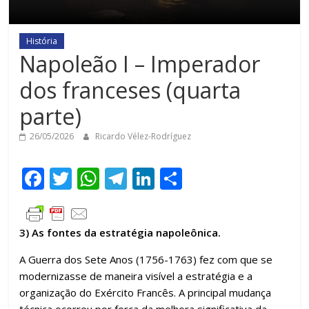
História
Napoleão I – Imperador
dos franceses (quarta
parte)
26/05/2026
Ricardo Vélez-Rodríguez
F
T
W
T
Li
C
ac
w
h
el
n
o
e
itt
at
e
k
m
3) As fontes da estratégia napoleônica.
b
er
s
gr
e
p
o
A
a
dI
ar
A Guerra dos Sete Anos (1756-1763) fez com que se
modernizasse de maneira visível a estratégia e a
o
p
m
n
til
organização do Exército Francês. A principal mudança