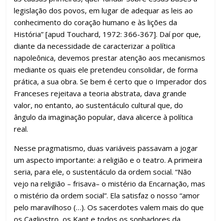
legislação dos povos, em lugar de adequar as leis ao
conhecimento do coração humano e às lições da
História” [apud Touchard, 1972: 366-367]. Daí por que,
diante da necessidade de caracterizar a política
napoleônica, devemos prestar atenção aos mecanismos
mediante os quais ele pretendeu consolidar, de forma
prática, a sua obra. Se bem é certo que o Imperador dos
Franceses rejeitava a teoria abstrata, dava grande
valor, no entanto, ao sustentáculo cultural que, do
ângulo da imaginação popular, dava alicerce à política
real.
Nesse pragmatismo, duas variáveis passavam a jogar
um aspecto importante: a religião e o teatro. A primeira
seria, para ele, o sustentáculo da ordem social. “Não
vejo na religião – frisava– o mistério da Encarnação, mas
o mistério da ordem social”. Ela satisfaz o nosso “amor
pelo maravilhoso (…). Os sacerdotes valem mais do que
os Cagliostro, os Kant e todos os sonhadores da