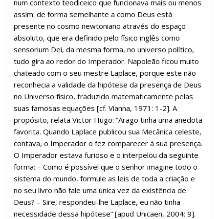
num contexto teodiceico que funcionava mais ou menos
assim: de forma semelhante a como Deus está
presente no cosmo newtoniano através do espaço
absoluto, que era definido pelo físico inglês como
sensorium Dei, da mesma forma, no universo político,
tudo gira ao redor do Imperador. Napoleão ficou muito
chateado com o seu mestre Laplace, porque este não
reconhecia a validade da hipótese da presença de Deus
no Universo físico, traduzido matematicamente pelas
suas famosas equações [cf. Vianna, 1971: 1-2]. A
propósito, relata Victor Hugo: “Arago tinha uma anedota
favorita. Quando Laplace publicou sua Mecânica celeste,
contava, o Imperador o fez comparecer à sua presença.
O Imperador estava furioso e o interpelou da seguinte
forma: – Como é possível que o senhor imagine todo o
sistema do mundo, formule as leis de toda a criação e
no seu livro não fale uma única vez da existência de
Deus? – Sire, respondeu-lhe Laplace, eu não tinha
necessidade dessa hipótese” [apud Unicaen, 2004: 9].