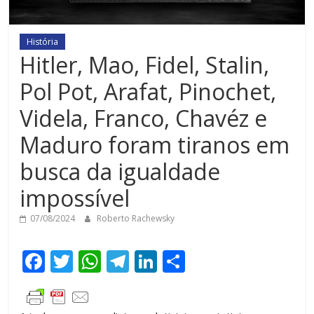
História
Hitler, Mao, Fidel, Stalin,
Pol Pot, Arafat, Pinochet,
Videla, Franco, Chavéz e
Maduro foram tiranos em
busca da igualdade
impossível
07/08/2024
Roberto Rachewsky
F
T
W
T
Li
C
ac
w
h
el
n
o
e
itt
at
e
k
m