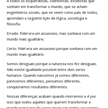
A todos os esquerdistas, coletivistas, estatistas que
b
er
s
gr
e
p
sonham em transformar o mundo, que se acham
o
A
a
dI
ar
engenheiros sociais, que se veem como pais de todos,
o
p
m
n
til
aprendam a seguinte lição de lógica, sociologia e
filosofia.
k
p
h
ar
Errado: Fidel era um assassino, mas sonhava com um
mundo mais igualitár
io.
Certo: Fidel era um assassino porque sonhava com um
mundo mais igualitário.
Somos desiguais porque a natureza nos fez desiguais.
Não existe igualdade possível entre dois seres
humanos. Quando nascemos já somos diferentes,
parecemos diferentes, pensamos diferente,
conquistamos resultados diferentes.
Nossas diferenças acabam quando morremos e é por
isso que todos aqueles que querem transformar o
mundo num lugar de seres iguais são todos assassinos.