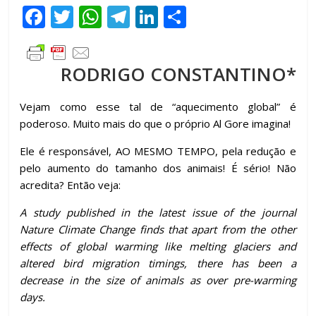
F
T
W
T
Li
C
ac
w
h
el
n
o
e
itt
at
e
k
m
RODRIGO CONSTANTINO*
b
er
s
gr
e
p
o
A
a
dI
ar
Vejam como esse tal de “aquecimento global” é
o
p
m
n
til
poderoso. Muito mais do que o próprio Al Gore imagina!
k
p
h
Ele é responsável, AO MESMO TEMPO, pela redução e
ar
pelo aumento do tamanho dos animais! É sério! Não
acredita? Então veja:
A study published in the latest issue of the journal
Nature Climate Change finds that apart from the other
effects of global warming like melting glaciers and
altered bird migration timings, there has been a
decrease in the size of animals as over pre-warming
days.