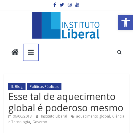
Pular
para
o
Barra de Ferramentas Aberta
conteúdo
Instituto
Liberal
Você
é
IL Blog
Políticas Públicas
a
Esse tal de aquecimento
parte
global é poderoso mesmo
mais
importante
06/06/2013
Instituto Liberal
aquecimento global
,
Ciência
da
e Tecnologia
,
Governo
sociedade.