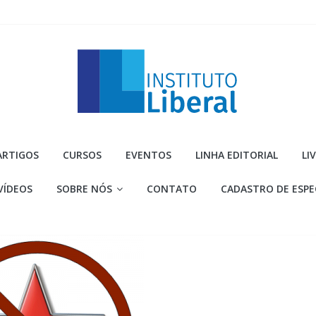
Instituto
ARTIGOS
CURSOS
EVENTOS
LINHA EDITORIAL
LI
Liberal
VÍDEOS
SOBRE NÓS
CONTATO
CADASTRO DE ESPE
Você
é
a
parte
mais
importante
da