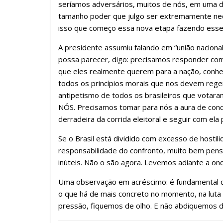
seríamos adversários, muitos de nós, em uma de
tamanho poder que julgo ser extremamente neces
isso que começo essa nova etapa fazendo esse
A presidente assumiu falando em “união nacional
possa parecer, digo: precisamos responder co
que eles realmente querem para a nação, conh
todos os princípios morais que nos devem reger
antipetismo de todos os brasileiros que vota
NÓS. Precisamos tomar para nós a aura de conci
derradeira da corrida eleitoral e seguir com ela 
Se o Brasil está dividido com excesso de hostil
responsabilidade do confronto, muito bem pen
inúteis. Não o são agora. Levemos adiante a on
Uma observação em acréscimo: é fundamental co
o que há de mais concreto no momento, na luta
pressão, fiquemos de olho. E não abdiquemos d