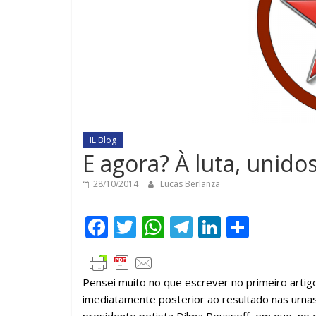
IL Blog
E agora? À luta, unidos
28/10/2014
Lucas Berlanza
F
T
W
T
Li
C
ac
w
h
el
n
o
e
itt
at
e
k
m
Pensei muito no que escrever no primeiro artig
b
er
s
gr
e
p
imediatamente posterior ao resultado nas urna