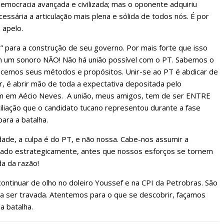
mocracia avançada e civilizada; mas o oponente adquiriu
sária a articulação mais plena e sólida de todos nós. É por
 apelo.
” para a construção de seu governo. Por mais forte que isso
m um sonoro NÃO! Não há união possível com o PT. Sabemos o
ecemos seus métodos e propósitos. Unir-se ao PT é abdicar de
, é abrir mão de toda a expectativa depositada pelo
ram em Aécio Neves. A união, meus amigos, tem de ser ENTRE
liação que o candidato tucano representou durante a fase
para a batalha.
idade, a culpa é do PT, e não nossa. Cabe-nos assumir a
sado estrategicamente, antes que nossos esforços se tornem
da da razão!
ntinuar de olho no doleiro Youssef e na CPI da Petrobras. São
 a ser travada. Atentemos para o que se descobrir, façamos
a batalha.