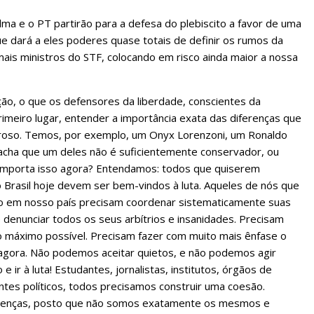
ilma e o PT partirão para a defesa do plebiscito a favor de uma
que dará a eles poderes quase totais de definir os rumos da
 mais ministros do STF, colocando em risco ainda maior a nossa
ção, o que os defensores da liberdade, conscientes da
meiro lugar, entender a importância exata das diferenças que
eroso. Temos, por exemplo, um Onyx Lorenzoni, um Ronaldo
ê acha que um deles não é suficientemente conservador, ou
e importa isso agora? Entendamos: todos que quiserem
o Brasil hoje devem ser bem-vindos à luta. Aqueles de nós que
o em nosso país precisam coordenar sistematicamente suas
 denunciar todos os seus arbítrios e insanidades. Precisam
 o máximo possível. Precisam fazer com muito mais ênfase o
agora. Não podemos aceitar quietos, e não podemos agir
e ir à luta! Estudantes, jornalistas, institutos, órgãos de
antes políticos, todos precisamos construir uma coesão.
ferenças, posto que não somos exatamente os mesmos e