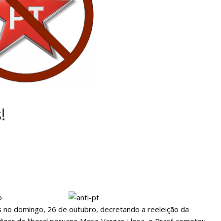
sociedade.
!
o
s no domingo, 26 de outubro, decretando a reeleição da