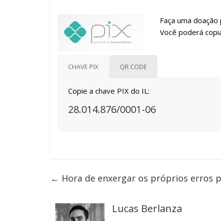
Faça uma doação p
Você poderá copia
CHAVE PIX
QR CODE
Copie a chave PIX do IL:
28.014.876/0001-06
←
Hora de enxergar os próprios erros p
Lucas Berlanza