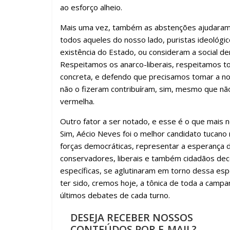
ao esforço alheio.
Mais uma vez, também as abstenções ajudaram a s
todos aqueles do nosso lado, puristas ideológi
existência do Estado, ou consideram a social d
Respeitamos os anarco-liberais, respeitamos t
concreta, e defendo que precisamos tomar a no
não o fizeram contribuíram, sim, mesmo que não
vermelha.
Outro fator a ser notado, e esse é o que mais 
Sim, Aécio Neves foi o melhor candidato tucano 
forças democráticas, representar a esperança d
conservadores, liberais e também cidadãos de
específicas, se aglutinaram em torno dessa esp
ter sido, cremos hoje, a tônica de toda a camp
últimos debates de cada turno.
DESEJA RECEBER NOSSOS
CONTEÚDOS POR E-MAIL?