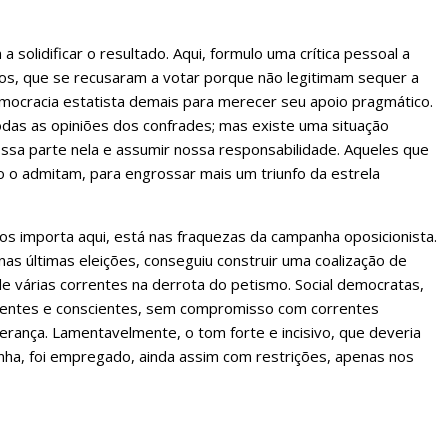
olidificar o resultado. Aqui, formulo uma crítica pessoal a
cos, que se recusaram a votar porque não legitimam sequer a
emocracia estatista demais para merecer seu apoio pragmático.
odas as opiniões dos confrades; mas existe uma situação
ssa parte nela e assumir nossa responsabilidade. Aqueles que
 o admitam, para engrossar mais um triunfo da estrela
nos importa aqui, está nas fraquezas da campanha oposicionista.
nas últimas eleições, conseguiu construir uma coalização de
e várias correntes na derrota do petismo. Social democratas,
centes e conscientes, sem compromisso com correntes
erança. Lamentavelmente, o tom forte e incisivo, que deveria
anha, foi empregado, ainda assim com restrições, apenas nos