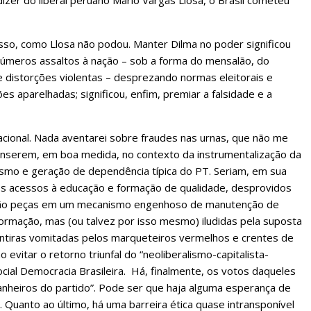
izer do liberal peruano Mario Vargas Llosa, o Brasil cometeu
isso, como Llosa não podou. Manter Dilma no poder significou
s inúmeros assaltos à nação – sob a forma do mensalão, do
e distorções violentas – desprezando normas eleitorais e
es aparelhadas; significou, enfim, premiar a falsidade e a
acional. Nada aventarei sobre fraudes nas urnas, que não me
 inserem, em boa medida, no contexto da instrumentalização da
rismo e geração de dependência típica do PT. Seriam, em sua
rcos acessos à educação e formação de qualidade, desprovidos
são peças em um mecanismo engenhoso de manutenção de
rmação, mas (ou talvez por isso mesmo) iludidas pela suposta
entiras vomitadas pelos marqueteiros vermelhos e crentes de
evitar o retorno triunfal do “neoliberalismo-capitalista-
ial Democracia Brasileira. Há, finalmente, os votos daqueles
nheiros do partido”. Pode ser que haja alguma esperança de
 Quanto ao último, há uma barreira ética quase intransponível