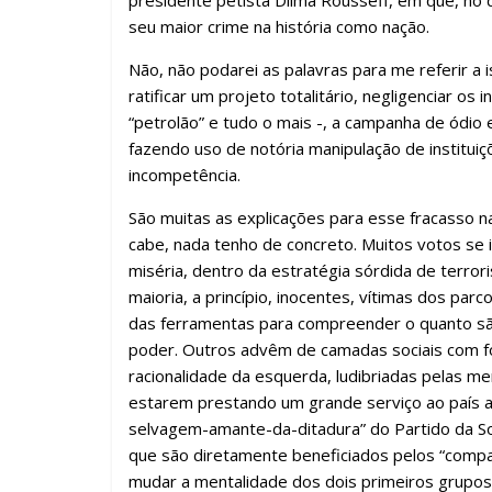
o
A
a
dI
ar
presidente petista Dilma Rousseff, em que, no d
o
p
m
n
til
seu maior crime na história como nação.
k
p
h
Não, não podarei as palavras para me referir a 
ar
ratificar um projeto totalitário, negligenciar o
“petrolão” e tudo o mais -, a campanha de ódio 
fazendo uso de notória manipulação de instituiçõ
incompetência.
São muitas as explicações para esse fracasso n
cabe, nada tenho de concreto. Muitos votos se
miséria, dentro da estratégia sórdida de terro
maioria, a princípio, inocentes, vítimas dos pa
das ferramentas para compreender o quanto 
poder. Outros advêm de camadas sociais com fo
racionalidade da esquerda, ludibriadas pelas m
estarem prestando um grande serviço ao país ao 
selvagem-amante-da-ditadura” do Partido da Soc
que são diretamente beneficiados pelos “compa
mudar a mentalidade dos dois primeiros grupos.