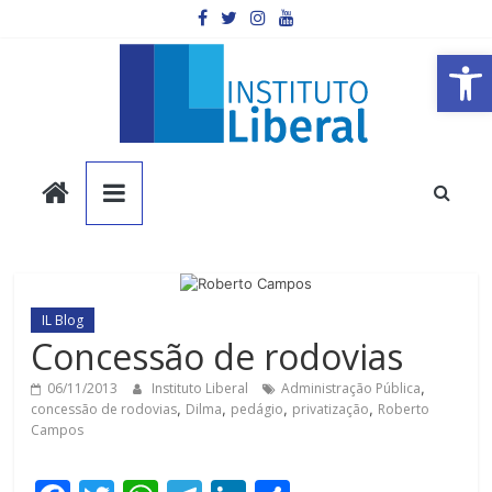
Pular
para
o
Barra de Ferramentas Aberta
conteúdo
Instituto
Liberal
Você
é
IL Blog
a
Concessão de rodovias
parte
mais
06/11/2013
Instituto Liberal
Administração Pública
,
concessão de rodovias
,
Dilma
,
pedágio
,
privatização
,
Roberto
importante
Campos
da
sociedade.