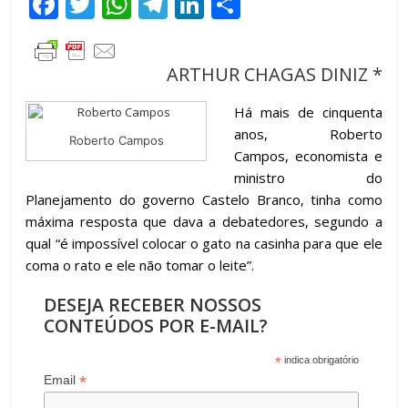
F
T
W
T
Li
C
ac
w
h
el
n
o
e
itt
at
e
k
m
ARTHUR CHAGAS DINIZ *
b
er
s
gr
e
p
o
A
a
dI
ar
Há mais de cinquenta
anos, Roberto
o
p
m
n
til
Roberto Campos
Campos, economista e
k
p
h
ministro do
ar
Planejamento do governo Castelo Branco, tinha como
máxima resposta que dava a debatedores, segundo a
qual “é impossível colocar o gato na casinha para que ele
coma o rato e ele não tomar o leite”.
DESEJA RECEBER NOSSOS
CONTEÚDOS POR E-MAIL?
*
indica obrigatório
*
Email