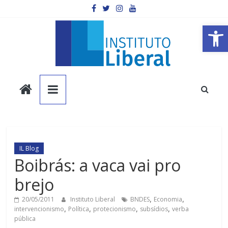
Pular
para
o
Barra de Ferramentas Aberta
conteúdo
Instituto
Liberal
Você
é
IL Blog
a
Boibrás: a vaca vai pro
parte
brejo
mais
importante
20/05/2011
Instituto Liberal
BNDES
,
Economia
,
da
intervencionismo
,
Política
,
protecionismo
,
subsídios
,
verba
sociedade.
pública