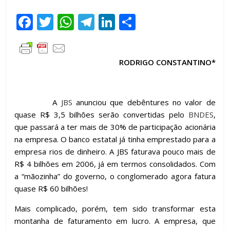
F
T
W
T
Li
C
ac
w
h
el
n
o
e
itt
at
e
k
m
RODRIGO CONSTANTINO*
b
er
s
gr
e
p
o
A
a
dI
ar
o
p
m
n
til
A
JBS
anunciou que debêntures no valor de
quase R$ 3,5 bilhões serão convertidas pelo
k
p
h
BNDES
,
que passará a ter mais de 30% de participação acionária
ar
na empresa. O banco estatal já tinha emprestado para a
empresa rios de dinheiro. A JBS faturava pouco mais de
R$ 4 bilhões em 2006, já em termos consolidados. Com
a “mãozinha” do governo, o conglomerado agora fatura
quase R$ 60 bilhões!
Mais complicado, porém, tem sido transformar esta
montanha de faturamento em lucro. A empresa, que