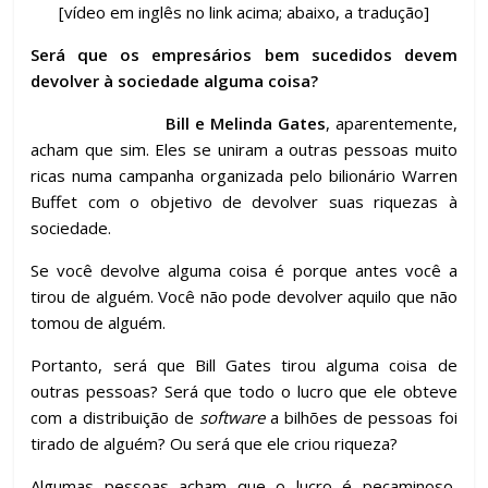
o
p
m
n
til
[vídeo em inglês no link acima; abaixo, a tradução]
k
p
h
Será que os empresários bem sucedidos devem
ar
devolver à sociedade alguma coisa?
Bill e Melinda Gates
, aparentemente,
acham que sim. Eles se uniram a outras pessoas muito
ricas numa campanha organizada pelo bilionário Warren
Buffet com o objetivo de devolver suas riquezas à
sociedade.
Se você devolve alguma coisa é porque antes você a
tirou de alguém. Você não pode devolver aquilo que não
tomou de alguém.
Portanto, será que Bill Gates tirou alguma coisa de
outras pessoas? Será que todo o lucro que ele obteve
com a distribuição de
software
a bilhões de pessoas foi
tirado de alguém? Ou será que ele criou riqueza?
Algumas pessoas acham que o lucro é pecaminoso,