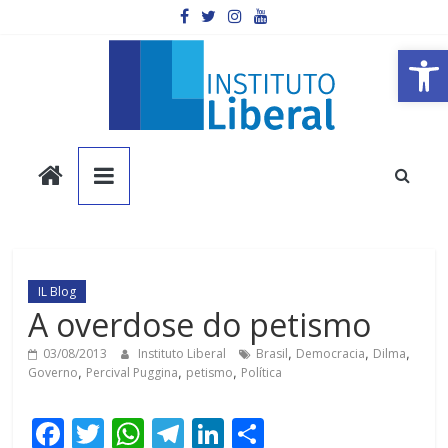
Pular
para
o
Barra de Ferramentas Aberta
conteúdo
Instituto
Liberal
Você
é
IL Blog
a
A overdose do petismo
parte
mais
03/08/2013
Instituto Liberal
Brasil
,
Democracia
,
Dilma
,
Governo
,
Percival Puggina
,
petismo
,
Política
importante
da
F
T
W
T
Li
C
sociedade.