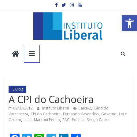
Pular
para
o
Barra de Ferramentas Aberta
conteúdo
Instituto
Liberal
Você
é
IL Blog
a
A CPI do Cachoeira
parte
mais
09/07/2012
Instituto Liberal
Caixa-2
,
Cândido
Vaccarezza
,
CPI do Cachoeira
,
Fernando Cavendish
,
Governo
,
Lei e
importante
Ordem
,
Lulla
,
Marconi Perillo
,
PAC
,
Política
,
Sérgio Cabral
da
sociedade.