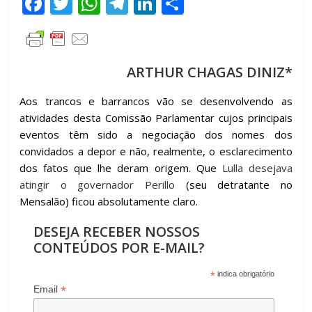
F
T
W
T
Li
C
ac
w
h
el
n
o
e
itt
at
e
k
m
b
er
s
gr
e
p
ARTHUR CHAGAS DINIZ*
o
A
a
dI
ar
Aos trancos e barrancos vão se desenvolvendo as
o
p
m
n
til
atividades desta Comissão Parlamentar cujos principais
k
p
h
eventos têm sido a negociação dos nomes dos
convidados a depor e não, realmente, o esclarecimento
ar
dos fatos que lhe deram origem. Que
Lulla desejava
atingir o governador Perillo
(seu detratante no
Mensalão) ficou absolutamente claro.
DESEJA RECEBER NOSSOS
CONTEÚDOS POR E-MAIL?
*
indica obrigatório
*
Email