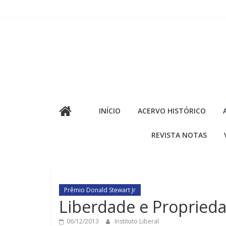
Pular
para
o
conteúdo
INÍCIO
ACERVO HISTÓRICO
REVISTA NOTAS
Prêmio Donald Stewart Jr
Liberdade e Propried
06/12/2013
Instituto Liberal