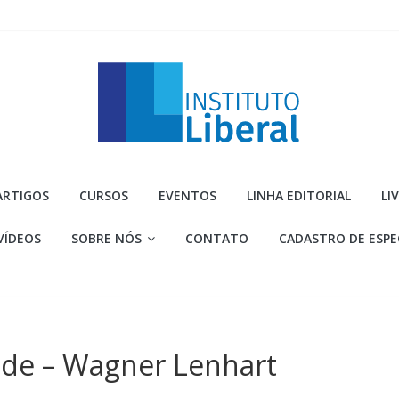
Instituto
ARTIGOS
CURSOS
EVENTOS
LINHA EDITORIAL
LI
Liberal
VÍDEOS
SOBRE NÓS
CONTATO
CADASTRO DE ESPE
Você
é
a
parte
mais
ade – Wagner Lenhart
importante
da