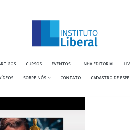
Instituto
ARTIGOS
CURSOS
EVENTOS
LINHA EDITORIAL
LI
Liberal
VÍDEOS
SOBRE NÓS
CONTATO
CADASTRO DE ESPE
Você
é
a
parte
mais
importante
da