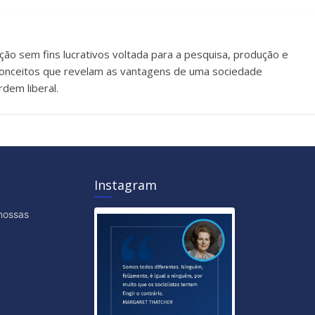
uição sem fins lucrativos voltada para a pesquisa, produção e
e conceitos que revelam as vantagens de uma sociedade
dem liberal.
Instagram
nossas