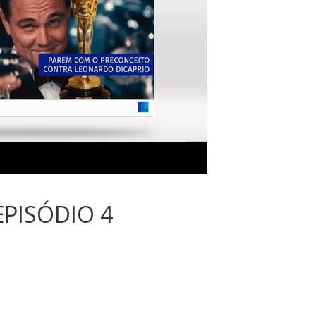
sociedade.
EPISÓDIO 4