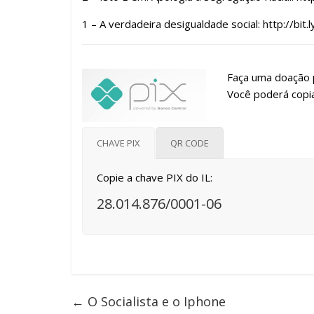
1 – A verdadeira desigualdade social: http://bi
Faça uma doação p
Você poderá copia
CHAVE PIX
QR CODE
Copie a chave PIX do IL:
28.014.876/0001-06
←
O Socialista e o Iphone