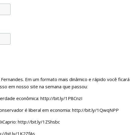
 Fernandes. Em um formato mais dinâmico e rápido você ficará
esso em nosso site na semana que passou:
berdade econômica: http://bit.ly/1P8CnzI
onservador é liberal em economia: http://bit.ly/1QwqNPP
Caprio: http://bit.ly/1ZShsbc
p://bit.ly/1K2ZfAs