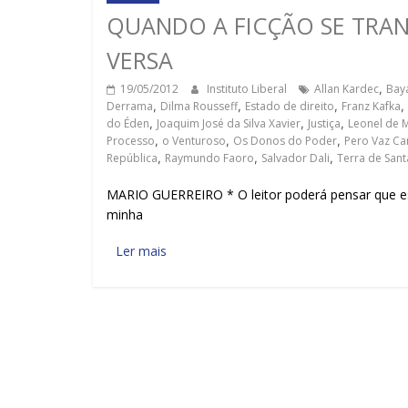
QUANDO A FICÇÃO SE TRAN
VERSA
19/05/2012
Instituto Liberal
Allan Kardec
,
Bay
Derrama
,
Dilma Rousseff
,
Estado de direito
,
Franz Kafka
,
do Éden
,
Joaquim José da Silva Xavier
,
Justiça
,
Leonel de 
Processo
,
o Venturoso
,
Os Donos do Poder
,
Pero Vaz C
República
,
Raymundo Faoro
,
Salvador Dali
,
Terra de Sant
MARIO GUERREIRO * O leitor poderá pensar que es
minha
Ler mais