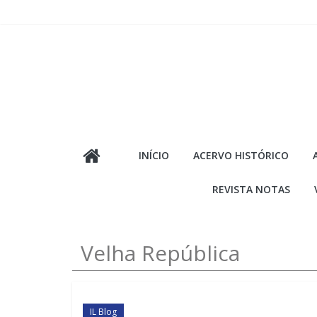
Pular
para
o
conteúdo
INÍCIO
ACERVO HISTÓRICO
REVISTA NOTAS
Velha República
IL Blog