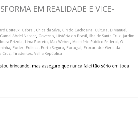
sociedade.
SFORMA EM REALIDADE E VICE-
ard Boiteux
,
Cabral
,
Chica da Silva
,
CPI do Cachoeira
,
Cultura
,
D.Manuel
,
Gamal Abdel Nasser
,
Governo
,
História do Brasil
,
Ilha de Santa Cruz
,
Jardim
Moura Brizola
,
Lima Barreto
,
Max Weber
,
Ministério Público Federal
,
O
aminha
,
Poder
,
Política
,
Porto Seguro
,
Portugal
,
Procurador Geral da
a Cruz
,
Tiradentes
,
Velha República
tou brincando, mas asseguro que nunca falei tão sério em toda