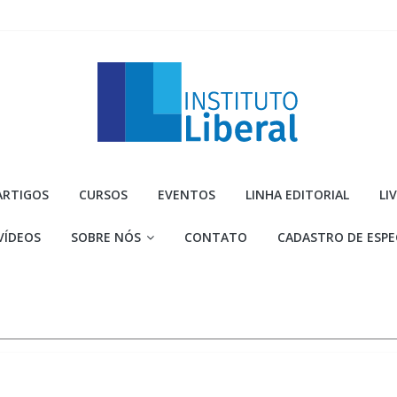
Instituto
ARTIGOS
CURSOS
EVENTOS
LINHA EDITORIAL
LI
Liberal
VÍDEOS
SOBRE NÓS
CONTATO
CADASTRO DE ESPE
Você
é
a
parte
mais
importante
da