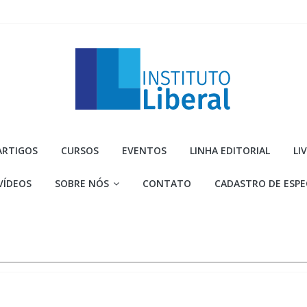
Instituto
ARTIGOS
CURSOS
EVENTOS
LINHA EDITORIAL
LI
Liberal
VÍDEOS
SOBRE NÓS
CONTATO
CADASTRO DE ESPE
Você
é
a
parte
mais
importante
da