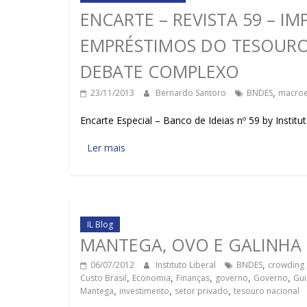
ENCARTE – REVISTA 59 –
EMPRÉSTIMOS DO TESOURO
DEBATE COMPLEXO
23/11/2013
Bernardo Santoro
BNDES
,
macro
Encarte Especial – Banco de Ideias nº 59 by Institut
Ler mais
IL Blog
MANTEGA, OVO E GALINHA
06/07/2012
Instituto Liberal
BNDES
,
crowding 
Custo Brasil
,
Economia
,
Finanças
,
governo
,
Governo
,
Gu
Mantega
,
investimento
,
setor privado
,
tesouro nacional