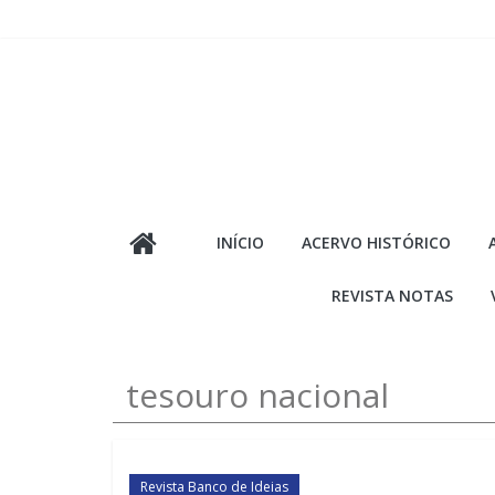
Pular
para
o
conteúdo
INÍCIO
ACERVO HISTÓRICO
REVISTA NOTAS
tesouro nacional
Revista Banco de Ideias