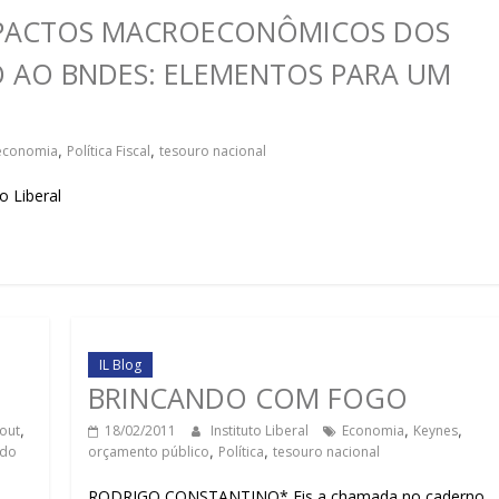
sociedade.
 IMPACTOS MACROECONÔMICOS DOS
 AO BNDES: ELEMENTOS PARA UM
economia
,
Política Fiscal
,
tesouro nacional
o Liberal
IL Blog
BRINCANDO COM FOGO
out
,
18/02/2011
Instituto Liberal
Economia
,
Keynes
,
ido
orçamento público
,
Política
,
tesouro nacional
RODRIGO CONSTANTINO* Eis a chamada no caderno