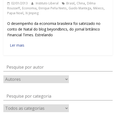
02/01/2013
Instituto Liberal
Brasil
,
China
,
Dilma
Rousseff
,
Economia
,
Enrique Peña Nieto
,
Guido Mantega
,
México
,
Papai Noel
,
Xi Jinping
O desempenho da economia brasileira foi satirizado no
conto de Natal do blog beyondbrics, do jornal britânico
Financial Times. Estrelando
Ler mais
Pesquise por autor
Pesquise por categoria