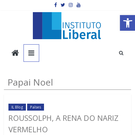
Pular
para
o
Barra de Ferramentas Aberta
conteúdo
Instituto
Liberal
Você
Papai Noel
é
a
parte
mais
IL Blog
Países
importante
ROUSSOLPH, A RENA DO NARIZ
da
VERMELHO
sociedade.