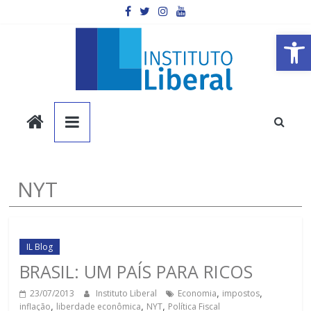
Pular
para
o
Barra de Ferramentas Aberta
conteúdo
Instituto
Liberal
Você
NYT
é
a
parte
mais
IL Blog
importante
BRASIL: UM PAÍS PARA RICOS
da
23/07/2013
Instituto Liberal
Economia
,
impostos
,
sociedade.
inflação
,
liberdade econômica
,
NYT
,
Política Fiscal