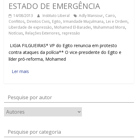
ESTADO DE EMERGÊNCIA
14/08/2013
Instituto Liberal
Adly Mansour
,
Cairo
,
Conflitos
,
Direitos Civis
,
Egito
,
Irmandade Muçulmana
,
Lei e Ordem
,
Liberdade de expressão
,
Mohamed El-Baradei
,
Muhammad Morsi
,
Notícias
,
Relações Exteriores
,
repressão
LIGIA FILGUEIRAS* VP do Egito renuncia em protesto
contra ataques da polícia** O vice-presidente do Egito e
líder pró-reforma, Mohamed
Ler mais
Pesquise por autor
Pesquise por categoria