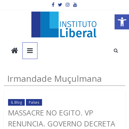
Pular
para
o
Barra de Ferramentas Aberta
conteúdo
Instituto
Liberal
Você
Irmandade Muçulmana
é
a
parte
mais
IL Blog
Países
importante
MASSACRE NO EGITO. VP
da
RENUNCIA. GOVERNO DECRETA
sociedade.