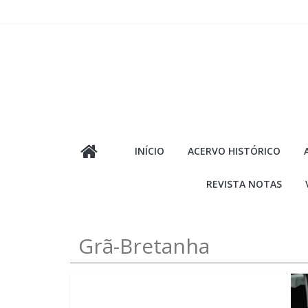
Pular
para
o
conteúdo
INÍCIO
ACERVO HISTÓRICO
REVISTA NOTAS
Grã-Bretanha