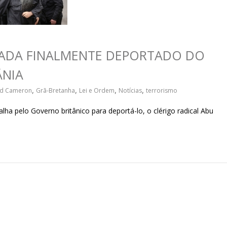
sociedade.
TADA FINALMENTE DEPORTADO DO
ÂNIA
id Cameron
,
Grã-Bretanha
,
Lei e Ordem
,
Notícias
,
terrorismo
 pelo Governo britânico para deportá-lo, o clérigo radical Abu