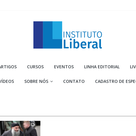
Instituto
ARTIGOS
CURSOS
EVENTOS
LINHA EDITORIAL
LI
Liberal
VÍDEOS
SOBRE NÓS
CONTATO
CADASTRO DE ESPE
Você
é
a
parte
mais
importante
da