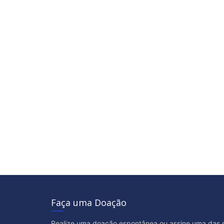
Faça uma Doação
Realize uma doação espontânea ou assine uma das 