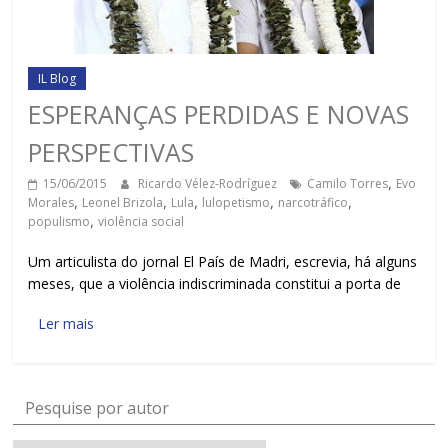
IL Blog
ESPERANÇAS PERDIDAS E NOVAS
PERSPECTIVAS
15/06/2015
Ricardo Vélez-Rodríguez
Camilo Torres
,
Evo
Morales
,
Leonel Brizola
,
Lula
,
lulopetismo
,
narcotráfico
,
populismo
,
violência social
Um articulista do jornal El País de Madri, escrevia, há alguns
meses, que a violência indiscriminada constitui a porta de
Ler mais
Pesquise por autor