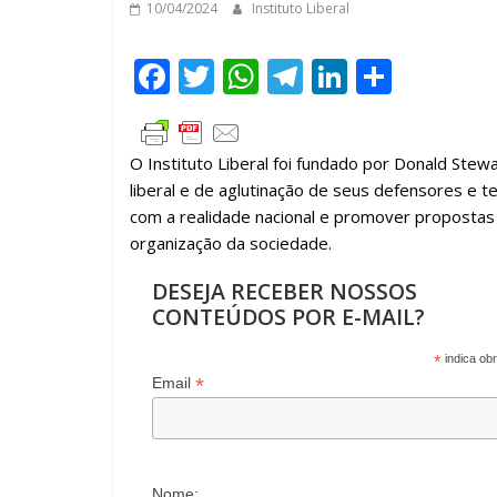
10/04/2024
Instituto Liberal
F
T
W
T
Li
C
ac
w
h
el
n
o
e
itt
at
e
k
m
O Instituto Liberal foi fundado por Donald Ste
b
er
s
gr
e
p
liberal e de aglutinação de seus defensores e te
o
A
a
dI
ar
com a realidade nacional e promover propostas
o
p
m
n
til
organização da sociedade.
k
p
h
DESEJA RECEBER NOSSOS
ar
CONTEÚDOS POR E-MAIL?
*
indica obr
*
Email
Nome: