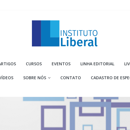
Instituto
ARTIGOS
CURSOS
EVENTOS
LINHA EDITORIAL
LI
Liberal
VÍDEOS
SOBRE NÓS
CONTATO
CADASTRO DE ESPE
Você
é
a
parte
mais
importante
da