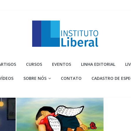
Instituto
ARTIGOS
CURSOS
EVENTOS
LINHA EDITORIAL
LI
Liberal
VÍDEOS
SOBRE NÓS
CONTATO
CADASTRO DE ESPE
Você
é
a
parte
mais
importante
da