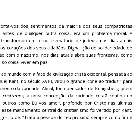
 porta-voz dos sentimentos da maioria dos seus compatriotas
 antes de qualquer outra coisa, era um problema moral. A
transformou em forno crematório de judeus, nos dias atuais
 os corações dos seus cidadãos. Digna lição de solidariedade de
o com o nazismo, nos dias atuais abre suas fronteiras, como
só coisa: viver em paz.
o mundo com a face da civilização cristã ocidental, pensada ao
uel Kant, no século XVIII, virou o grande ícone ao traduzir para
damento da caridade. Afinal, foi o pensador de Königsberg quem
s costumes
, a nova concepção da caridade cristã contida no
outros como Eu vos amei”, proferido por Cristo nas últimas
 esse mandamento central do cristianismo foi vertido por Kant,
tegórico de: “Trata a pessoa do teu próximo sempre como fim e