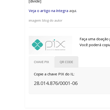
[divide]
Veja o artigo na íntegra
aqui
.
imagem: blog do autor
Faça uma doação p
Você poderá copia
CHAVE PIX
QR CODE
Copie a chave PIX do IL:
28.014.876/0001-06