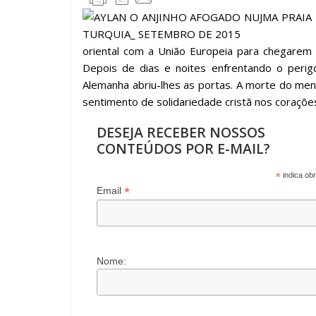
e
itt
at
e
k
m
b
er
s
gr
e
p
o
A
a
dI
ar
oriental com a União Europeia para chegarem à
o
p
m
n
til
Depois de dias e noites enfrentando o peri
Alemanha abriu-lhes as portas. A morte do menin
k
p
h
sentimento de solidariedade cristã nos coraçõ
ar
DESEJA RECEBER NOSSOS
CONTEÚDOS POR E-MAIL?
*
indica obr
*
Email
Nome: