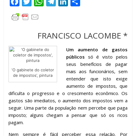
F
T
W
T
Li
C
ac
w
h
el
n
o
e
itt
at
e
k
m
b
er
s
gr
e
p
FRANCISCO LACOMBE *
o
A
a
dI
ar
o
p
m
n
til
Um aumento de gastos
k
p
h
públicos
só é visto pelos
seus benefícios de pagar
ar
‘O gabinete do coletor
mais aos funcionários, sem
de impostos’, pintura
entender que isto exige
aumento de impostos, que
dificulta o progresso e o crescimento econômico. Os
gastos são imediatos, o aumento dos impostos vem a
seguir. Uma parte da população nem percebe que paga
imposto; alguns chegam a pensar que só os ricos
pagam.
Nem sempre é fácil perceber essa relação. Por