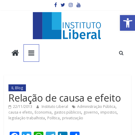
Pular
para
o
Barra de Ferramentas Aberta
conteúdo
Instituto
Liberal
Você
é
IL Blog
a
Relação de causa e efeito
parte
mais
22/11/2013
Instituto Liberal
Administração Pública
,
causa e efeito
,
Economia
,
gastos públicos
,
governo
,
impostos
,
importante
legislação trabalhista
,
Política
,
privatização
da
sociedade.