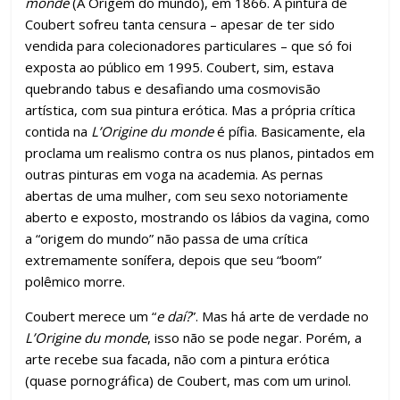
monde
(A Origem do mundo), em 1866. A pintura de
Coubert sofreu tanta censura – apesar de ter sido
vendida para colecionadores particulares – que só foi
exposta ao público em 1995. Coubert, sim, estava
quebrando tabus e desafiando uma cosmovisão
artística, com sua pintura erótica. Mas a própria crítica
contida na
L’Origine du monde
é pífia. Basicamente, ela
proclama um realismo contra os nus planos, pintados em
outras pinturas em voga na academia. As pernas
abertas de uma mulher, com seu sexo notoriamente
aberto e exposto, mostrando os lábios da vagina, como
a “origem do mundo” não passa de uma crítica
extremamente sonífera, depois que seu “boom”
polêmico morre.
Coubert merece um “
e daí?
”. Mas há arte de verdade no
L’Origine du monde
, isso não se pode negar. Porém, a
arte recebe sua facada, não com a pintura erótica
(quase pornográfica) de Coubert, mas com um urinol.