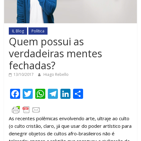
IL Blog
Política
Quem possui as
verdadeiras mentes
fechadas?
13/10/2017
Hiago Rebello
F
T
W
T
Li
C
ac
w
h
el
n
o
e
itt
at
e
k
m
As recentes polêmicas envolvendo arte, ultraje ao culto
b
er
s
gr
e
p
(o culto cristão, claro, já que usar do poder artístico para
o
A
a
dI
ar
denegrir objetos de cultos afro-brasileiros não é