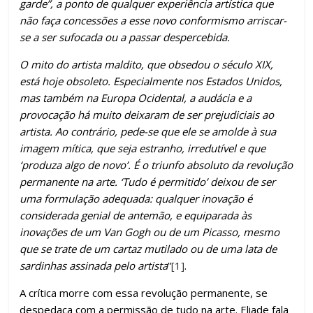
garde”, a ponto de qualquer experiência artística que
não faça concessões a esse novo conformismo arriscar-
se a ser sufocada ou a passar despercebida.
O mito do artista maldito, que obsedou o século XIX,
está hoje obsoleto. Especialmente nos Estados Unidos,
mas também na Europa Ocidental, a audácia e a
provocação há muito deixaram de ser prejudiciais ao
artista. Ao contrário, pede-se que ele se amolde à sua
imagem mítica, que seja estranho, irredutível e que
‘produza algo de novo’. É o triunfo absoluto da revolução
permanente na arte. ‘Tudo é permitido’ deixou de ser
uma formulação adequada: qualquer inovação é
considerada genial de antemão, e equiparada às
inovações de um Van Gogh ou de um Picasso, mesmo
que se trate de um cartaz mutilado ou de uma lata de
sardinhas assinada pelo artista
”
[1]
.
A crítica morre com essa revolução permanente, se
despedaça com a permissão de tudo na arte. Eliade fala