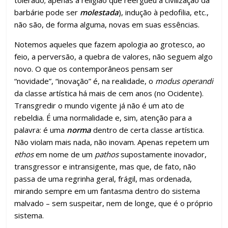
o
p
m
n
til
tolerado; apenas a religião que reergueu a civilização da
barbárie pode ser
molestada
), indução à pedofilia, etc.,
k
p
h
não são, de forma alguma, novas em suas essências.
ar
Notemos aqueles que fazem apologia ao grotesco, ao
feio, a perversão, a quebra de valores, não seguem algo
novo. O que os contemporâneos pensam ser
“novidade”, “inovação” é, na realidade, o
modus operandi
da classe artística há mais de cem anos (no Ocidente).
Transgredir o mundo vigente já não é um ato de
rebeldia. É uma normalidade e, sim, atenção para a
palavra: é uma
norma
dentro de certa classe artística.
Não violam mais nada, não inovam. Apenas repetem um
ethos
em nome de um
pathos
supostamente inovador,
transgressor e intransigente, mas que, de fato, não
passa de uma regrinha geral, frágil, mas ordenada,
mirando sempre em um fantasma dentro do sistema
malvado – sem suspeitar, nem de longe, que é o próprio
sistema.