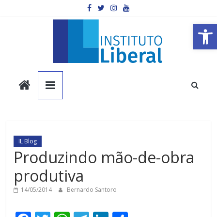
Pular
para
o
Barra de Ferramentas Aberta
conteúdo
Instituto
Liberal
Você
é
IL Blog
a
Produzindo mão-de-obra
parte
produtiva
mais
importante
14/05/2014
Bernardo Santoro
da
sociedade.