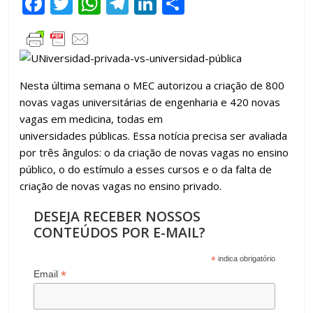
F
T
W
T
Li
C
ac
w
h
el
n
o
e
itt
at
e
k
m
b
er
s
gr
e
p
o
A
a
dI
ar
Nesta última semana o MEC autorizou a criação de 800
novas vagas universitárias de engenharia e 420 novas
o
p
m
n
til
vagas em medicina, todas em
k
p
h
universidades públicas. Essa notícia precisa ser avaliada
ar
por três ângulos: o da criação de novas vagas no ensino
público, o do estímulo a esses cursos e o da falta de
criação de novas vagas no ensino privado.
DESEJA RECEBER NOSSOS
CONTEÚDOS POR E-MAIL?
*
indica obrigatório
*
Email