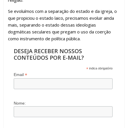
o
p
m
n
til
religião.
k
p
h
Se evoluímos com a separação do estado e da igreja, o
ar
que propiciou o estado laico, precisamos evoluir ainda
mais, separando o estado dessas ideologias
dogmáticas seculares que pregam o uso da coerção
como instrumento de política pública.
DESEJA RECEBER NOSSOS
CONTEÚDOS POR E-MAIL?
*
indica obrigatório
*
Email
Nome: