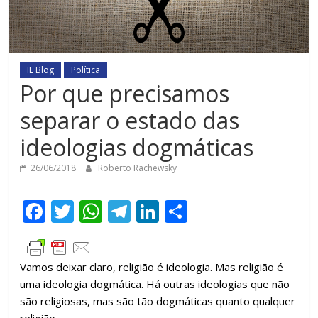
IL Blog
Política
Por que precisamos
separar o estado das
ideologias dogmáticas
26/06/2018
Roberto Rachewsky
F
T
W
T
Li
C
ac
w
h
el
n
o
e
itt
at
e
k
m
Vamos deixar claro, religião é ideologia. Mas religião é
b
er
s
gr
e
p
uma ideologia dogmática. Há outras ideologias que não
o
A
a
dI
ar
são religiosas, mas são tão dogmáticas quanto qualquer