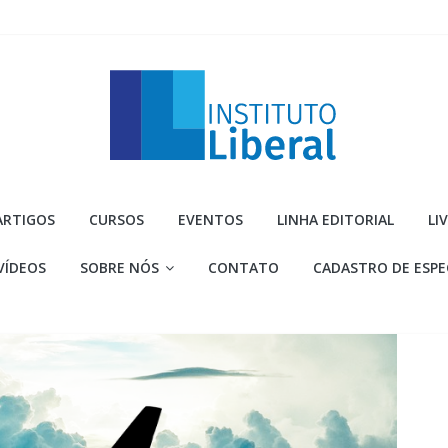
Instituto
ARTIGOS
CURSOS
EVENTOS
LINHA EDITORIAL
LI
Liberal
VÍDEOS
SOBRE NÓS
CONTATO
CADASTRO DE ESPE
Você
é
a
parte
mais
importante
da