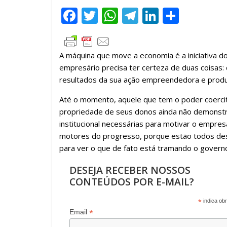
F
T
W
T
Li
C
ac
w
h
el
n
o
e
itt
at
e
k
m
A máquina que move a economia é a iniciativa d
b
er
s
gr
e
p
empresário precisa ter certeza de duas coisas: 
o
A
a
dI
ar
resultados da sua ação empreendedora e produt
o
p
m
n
til
Até o momento, aquele que tem o poder coerciti
k
p
h
propriedade de seus donos ainda não demonstr
ar
institucional necessárias para motivar o empres
motores do progresso, porque estão todos des
para ver o que de fato está tramando o govern
DESEJA RECEBER NOSSOS
CONTEÚDOS POR E-MAIL?
*
indica obr
*
Email