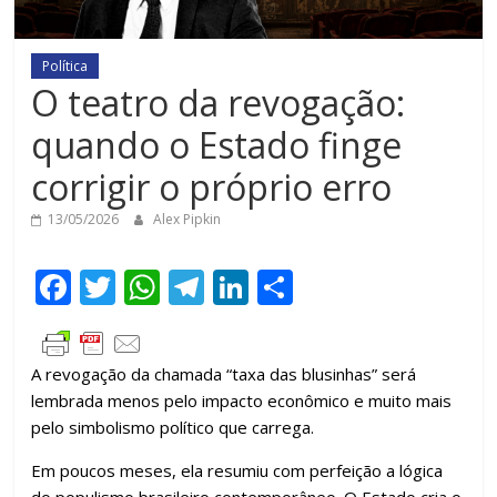
Política
O teatro da revogação:
quando o Estado finge
corrigir o próprio erro
13/05/2026
Alex Pipkin
F
T
W
T
Li
C
ac
w
h
el
n
o
e
itt
at
e
k
m
A revogação da chamada “taxa das blusinhas” será
b
er
s
gr
e
p
lembrada menos pelo impacto econômico e muito mais
o
A
a
dI
ar
pelo simbolismo político que carrega.
o
p
m
n
til
Em poucos meses, ela resumiu com perfeição a lógica