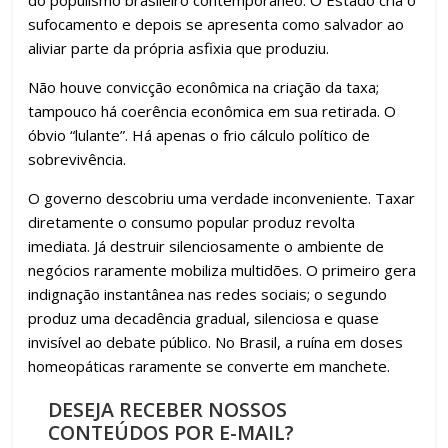
k
p
h
do populismo brasileiro contemporâneo. O Estado cria o
ar
sufocamento e depois se apresenta como salvador ao
aliviar parte da própria asfixia que produziu.
Não houve convicção econômica na criação da taxa;
tampouco há coerência econômica em sua retirada. O
óbvio “lulante”. Há apenas o frio cálculo político de
sobrevivência.
O governo descobriu uma verdade inconveniente. Taxar
diretamente o consumo popular produz revolta
imediata. Já destruir silenciosamente o ambiente de
negócios raramente mobiliza multidões. O primeiro gera
indignação instantânea nas redes sociais; o segundo
produz uma decadência gradual, silenciosa e quase
invisível ao debate público. No Brasil, a ruína em doses
homeopáticas raramente se converte em manchete.
DESEJA RECEBER NOSSOS
CONTEÚDOS POR E-MAIL?