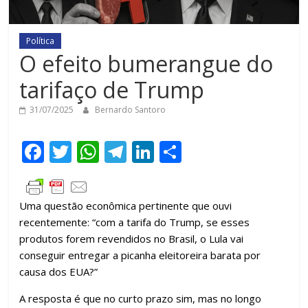
Política
O efeito bumerangue do
tarifaço de Trump
31/07/2025
Bernardo Santoro
F
T
W
T
Li
C
ac
w
h
el
n
o
e
itt
at
e
k
m
Uma questão econômica pertinente que ouvi
b
er
s
gr
e
p
recentemente: “com a tarifa do Trump, se esses
o
A
a
dI
ar
produtos forem revendidos no Brasil, o Lula vai
o
p
m
n
til
conseguir entregar a picanha eleitoreira barata por
causa dos EUA?”
k
p
h
ar
A resposta é que no curto prazo sim, mas no longo