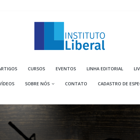
Instituto
ARTIGOS
CURSOS
EVENTOS
LINHA EDITORIAL
LI
Liberal
VÍDEOS
SOBRE NÓS
CONTATO
CADASTRO DE ESPE
Você
é
a
parte
mais
importante
da