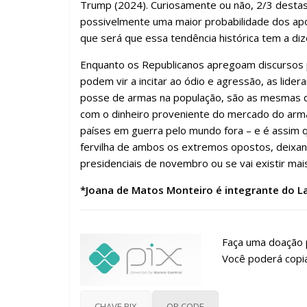
Trump (2024). Curiosamente ou não, 2/3 destas
possivelmente uma maior probabilidade dos apo
que será que essa tendência histórica tem a di
Enquanto os Republicanos apregoam discursos p
podem vir a incitar ao ódio e agressão, as lider
posse de armas na população, são as mesmas qu
com o dinheiro proveniente do mercado do arma
países em guerra pelo mundo fora – e é assim qu
fervilha de ambos os extremos opostos, deixand
presidenciais de novembro ou se vai existir ma
*Joana de Matos Monteiro é integrante do Lad
Faça uma doação p
Você poderá copia
CHAVE PIX
QR CODE