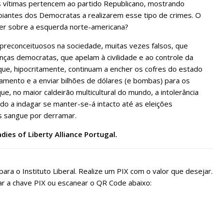
 vítimas pertencem ao partido Republicano, mostrando
iantes dos Democratas a realizarem esse tipo de crimes. O
zer sobre a esquerda norte-americana?
reconceituosos na sociedade, muitas vezes falsos, que
anças democratas, que apelam à civilidade e ao controle da
e, hipocritamente, continuam a encher os cofres do estado
mento e a enviar bilhões de dólares (e bombas) para os
e, no maior caldeirão multicultural do mundo, a intolerância
o a indagar se manter-se-á intacto até as eleições
is sangue por derramar.
ies of Liberty Alliance Portugal.
ara o Instituto Liberal. Realize um PIX com o valor que desejar.
r a chave PIX ou escanear o QR Code abaixo: