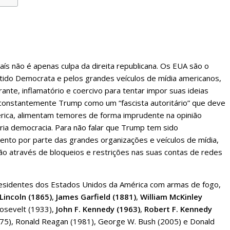
país não é apenas culpa da direita republicana. Os EUA são o
tido Democrata e pelos grandes veículos de mídia americanos,
ante, inflamatório e coercivo para tentar impor suas ideias
 constantemente Trump como um “fascista autoritário” que deve
érica, alimentam temores de forma imprudente na opinião
ria democracia. Para não falar que Trump tem sido
ento por parte das grandes organizações e veículos de mídia,
ão através de bloqueios e restrições nas suas contas de redes
presidentes dos Estados Unidos da América com armas de fogo,
incoln (1865)
,
James Garfield (1881)
,
William McKinley
osevelt (1933),
John F. Kennedy (1963)
,
Robert F. Kennedy
975), Ronald Reagan (1981), George W. Bush (2005) e Donald