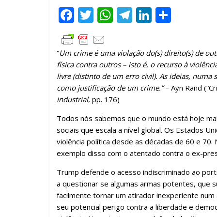
F
T
W
T
Li
C
ac
w
h
el
n
o
e
itt
at
e
k
m
“
Um crime é uma violação do(s) direito(s) de out
b
er
s
gr
e
p
física contra outros – isto é, o recurso à viol
o
A
a
dI
ar
livre (distinto de um erro civil). As ideias, nu
o
p
m
n
til
como justificação de um crime.”
– Ayn Rand (“Cr
industrial
, pp. 176)
k
p
h
ar
Todos nós sabemos que o mundo está hoje mais
sociais que escala a nível global. Os Estados U
violência política desde as décadas de 60 e 70.
exemplo disso com o atentado contra o ex-pres
Trump defende o acesso indiscriminado ao porte
a questionar se algumas armas potentes, que s
facilmente tornar um atirador inexperiente num
seu potencial perigo contra a liberdade e democ