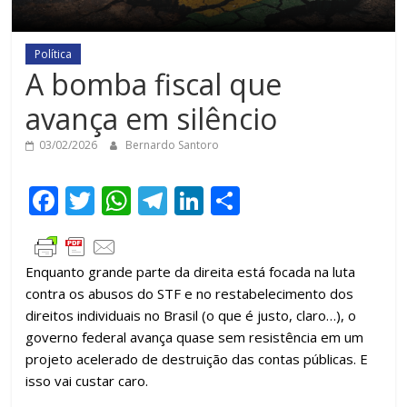
Política
A bomba fiscal que
avança em silêncio
03/02/2026
Bernardo Santoro
F
T
W
T
Li
C
ac
w
h
el
n
o
e
itt
at
e
k
m
Enquanto grande parte da direita está focada na luta
b
er
s
gr
e
p
contra os abusos do STF e no restabelecimento dos
o
A
a
dI
ar
direitos individuais no Brasil (o que é justo, claro…), o
o
p
m
n
til
governo federal avança quase sem resistência em um
projeto acelerado de destruição das contas públicas. E
k
p
h
isso vai custar caro.
ar