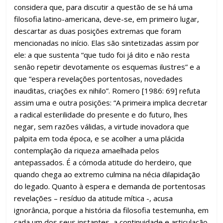
considera que, para discutir a questão de se há uma
filosofia latino-americana, deve-se, em primeiro lugar,
descartar as duas posições extremas que foram
mencionadas no início. Elas são sintetizadas assim por
ele: a que sustenta “que tudo foi já dito e não resta
senão repetir devotamente os esquemas ilustres” e a
que “espera revelações portentosas, novedades
inauditas, criações ex nihilo”. Romero [1986: 69] refuta
assim uma e outra posições: “A primeira implica decretar
a radical esterilidade do presente e do futuro, lhes
negar, sem razões válidas, a virtude inovadora que
palpita em toda época, e se acolher a uma plácida
contemplação da riqueza amaelhada pelos
antepassados. É a cómoda atitude do herdeiro, que
quando chega ao extremo culmina na nécia dilapidação
do legado. Quanto à espera e demanda de portentosas
revelações – resíduo da atitude mítica -, acusa
ignorância, porque a história da filosofia testemunha, em
cada um dos seus instantes, a continuidade e articulação