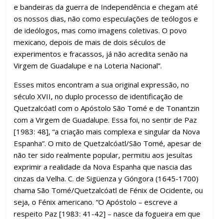
e bandeiras da guerra de Independência e chegam até
os nossos dias, não como especulações de teólogos e
de ideólogos, mas como imagens coletivas. O povo
mexicano, depois de mais de dois séculos de
experimentos e fracassos, já não acredita senão na
Virgem de Guadalupe e na Loteria Nacional”.
Esses mitos encontram a sua original expressão, no
século XVII, no duplo processo de identificação de
Quetzalcóatl com o Apóstolo São Tomé e de Tonantzin
com a Virgem de Guadalupe. Essa foi, no sentir de Paz
[1983: 48], “a criação mais complexa e singular da Nova
Espanha”. O mito de Quetzalcóatl/São Tomé, apesar de
não ter sido realmente popular, permitiu aos jesuítas
exprimir a realidade da Nova Espanha que nascia das
cinzas da Velha. C. de Sigüenza y Góngora (1645-1700)
chama São Tomé/Quetzalcóatl de Fénix de Ocidente, ou
seja, o Fénix americano. “O Apóstolo – escreve a
respeito Paz [1983: 41-42] – nasce da fogueira em que