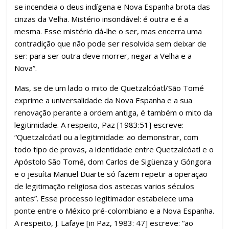
se incendeia o deus indígena e Nova Espanha brota das
cinzas da Velha. Mistério insondável: é outra e é a
mesma. Esse mistério dá-lhe o ser, mas encerra uma
contradição que não pode ser resolvida sem deixar de
ser: para ser outra deve morrer, negar a Velha e a
Nova”.
Mas, se de um lado o mito de Quetzalcóatl/São Tomé
exprime a universalidade da Nova Espanha e a sua
renovação perante a ordem antiga, é também o mito da
legitimidade. A respeito, Paz [1983:51] escreve:
“Quetzalcóatl ou a legitimidade: ao demonstrar, com
todo tipo de provas, a identidade entre Quetzalcóatl e o
Apóstolo São Tomé, dom Carlos de Sigüenza y Góngora
e o jesuíta Manuel Duarte só fazem repetir a operação
de legitimação religiosa dos astecas varios séculos
antes”. Esse processo legitimador estabelece uma
ponte entre o México pré-colombiano e a Nova Espanha.
A respeito, J. Lafaye [in Paz, 1983: 47] escreve: “ao