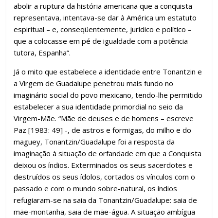
abolir a ruptura da história americana que a conquista
representava, intentava-se dar à América um estatuto
espiritual – e, conseqüentemente, jurídico e político –
que a colocasse em pé de igualdade com a potência
tutora, Espanha”.
Já o mito que estabelece a identidade entre Tonantzin e
a Virgem de Guadalupe penetrou mais fundo no
imaginário social do povo mexicano, tendo-lhe permitido
estabelecer a sua identidade primordial no seio da
Virgem-Mãe. “Mãe de deuses e de homens – escreve
Paz [1983: 49] -, de astros e formigas, do milho e do
maguey, Tonantzin/Guadalupe foi a resposta da
imaginação à situação de orfandade em que a Conquista
deixou os índios. Exterminados os seus sacerdotes e
destruídos os seus ídolos, cortados os vínculos com o
passado e com o mundo sobre-natural, os índios
refugiaram-se na saia da Tonantzin/Guadalupe: saia de
mãe-montanha, saia de mãe-água. A situação ambígua