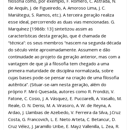
filosofia como, por exemplo, F. Romero, C. Astrada, N.
de Anquín, J. de Figueiredo, A. Amoroso Lima, J. C.
Mariátegui, S. Ramos, etc.). A terceira geração realiza
esse ideal, percorrendo as duas vias mencionadas. G.
Marquínez [1986b: 13] sintetizou assim as
características desta geração, que é chamada de
“técnica”: os seus membros “nascem na segunda década
do século vinte aproximadamente. Assumem e dão
continuidade ao projeto da geração anterior, mas com a
vantagem de que já a filosofia tem chegado a uma
primeira maturidade de disciplina normalizada, sobre
cujas bases pode-se pensar na criação de uma filosofia
autêntica”. (Situar-se-iam nesta geração, além do
próprio F. Miró Quesada, autores como R. Frondizi, V.
Fatone, C. Cosio, J. A. Vásquez, E. Pucciarelli, A. Vasallo, M.
Reale, O. N. Derisi, M. A. Virasoro, A. W. de Reyna, A.
Ardao, J. Llambias de Azebedo, V. Ferreira da Silva, J.Cruz
Costa, G. Francovich, L. E. Nieto Arteta, C. Betancur, D.
Cruz Vélez, J. Jaramillo Uribe, E. Mayz Vallenilla, L. Zea, R.