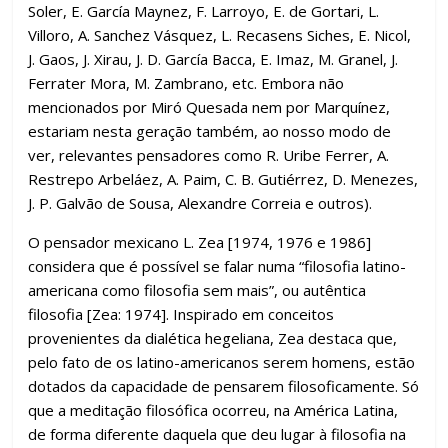
Soler, E. García Maynez, F. Larroyo, E. de Gortari, L.
Villoro, A. Sanchez Vásquez, L. Recasens Siches, E. Nicol,
J. Gaos, J. Xirau, J. D. García Bacca, E. Imaz, M. Granel, J.
Ferrater Mora, M. Zambrano, etc. Embora não
mencionados por Miró Quesada nem por Marquínez,
estariam nesta geração também, ao nosso modo de
ver, relevantes pensadores como R. Uribe Ferrer, A.
Restrepo Arbeláez, A. Paim, C. B. Gutiérrez, D. Menezes,
J. P. Galvão de Sousa, Alexandre Correia e outros).
O pensador mexicano L. Zea [1974, 1976 e 1986]
considera que é possível se falar numa “filosofia latino-
americana como filosofia sem mais”, ou autêntica
filosofia [Zea: 1974]. Inspirado em conceitos
provenientes da dialética hegeliana, Zea destaca que,
pelo fato de os latino-americanos serem homens, estão
dotados da capacidade de pensarem filosoficamente. Só
que a meditação filosófica ocorreu, na América Latina,
de forma diferente daquela que deu lugar à filosofia na