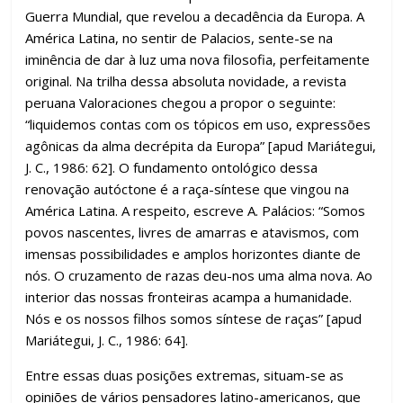
Guerra Mundial, que revelou a decadência da Europa. A
América Latina, no sentir de Palacios, sente-se na
iminência de dar à luz uma nova filosofia, perfeitamente
original. Na trilha dessa absoluta novidade, a revista
peruana Valoraciones chegou a propor o seguinte:
“liquidemos contas com os tópicos em uso, expressões
agônicas da alma decrépita da Europa” [apud Mariátegui,
J. C., 1986: 62]. O fundamento ontológico dessa
renovação autóctone é a raça-síntese que vingou na
América Latina. A respeito, escreve A. Palácios: “Somos
povos nascentes, livres de amarras e atavismos, com
imensas possibilidades e amplos horizontes diante de
nós. O cruzamento de razas deu-nos uma alma nova. Ao
interior das nossas fronteiras acampa a humanidade.
Nós e os nossos filhos somos síntese de raças” [apud
Mariátegui, J. C., 1986: 64].
Entre essas duas posições extremas, situam-se as
opiniões de vários pensadores latino-americanos, que