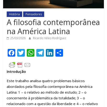
História
Pensadores
A filosofia contemporânea
na América Latina
25/03/2026
Ricardo Vélez-Rodríguez
F
T
W
T
Li
C
ac
w
h
el
n
o
e
itt
at
e
k
m
Introdução
b
er
s
gr
e
p
o
A
a
dI
ar
Este trabalho analisa quatro problemas básicos
abordados pela filosofia contemporânea na América
o
p
m
n
til
Latina: 1 – o relativo ao método de estudo; 2 – o
k
p
h
concernente à problemática da totalidade; 3 – o
ar
relacionado com a questão da liberdade e 4 – o relativo