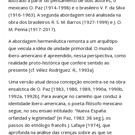
ilustrado a partir do pensamento de dois autores, o
mexicano O. Paz (1914-1998) e o brasileiro V. F. da Silva
(1916-1963). A segunda abordagem será analisada na
obra dos brasileiros R. S. M. Barros (1927-1999) e J. O.
M. Penna (1917-2017).
A abordagem hermenêutica remonta a um arquêtipo
que veicula a idéia de unidade primordial. O mundo
ibero-americano é apreendido, nessa perspectiva, como
realidade proto-histórica que confere sentido ao
presente [cf. Vélez Rodríguez. R., 1993a].
Uma versão atual dessa concepção encontra-se na obra
ensaística de O. Paz [1983, 1986, 1989, 1990a, 1990b,
1992a, 1992b]. Para avançar no caminho que conduz à
identidade ibero-americana, o poeta-filósofo mexicano
segue, no seu ensaio intitulado: “Nueva España:
orfandad y legitimidad” [in Paz, 1983: 38 seg.], os
passos do etnólogo francês J. Lafaye [1974], que
aprofunda na análise das crenças sobre as que se