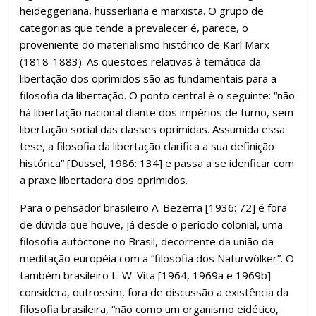
heideggeriana, husserliana e marxista. O grupo de
categorias que tende a prevalecer é, parece, o
proveniente do materialismo histórico de Karl Marx
(1818-1883). As questões relativas à temática da
libertação dos oprimidos são as fundamentais para a
filosofia da libertação. O ponto central é o seguinte: “não
há libertação nacional diante dos impérios de turno, sem
libertação social das classes oprimidas. Assumida essa
tese, a filosofia da libertação clarifica a sua definição
histórica” [Dussel, 1986: 134] e passa a se idenficar com
a praxe libertadora dos oprimidos.
Para o pensador brasileiro A. Bezerra [1936: 72] é fora
de dúvida que houve, já desde o período colonial, uma
filosofia autóctone no Brasil, decorrente da união da
meditação européia com a “filosofia dos Naturwölker”. O
também brasileiro L. W. Vita [1964, 1969a e 1969b]
considera, outrossim, fora de discussão a existência da
filosofia brasileira, “não como um organismo eidético,