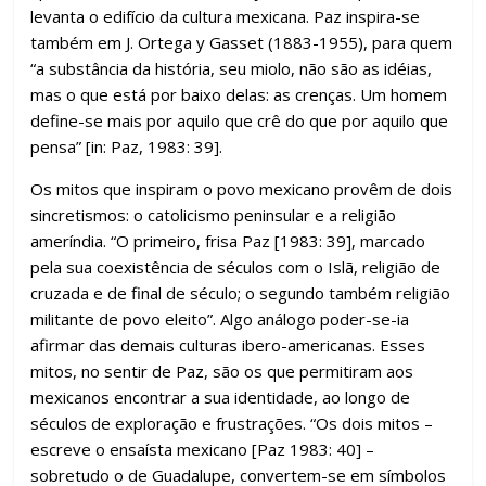
levanta o edifício da cultura mexicana. Paz inspira-se
também em J. Ortega y Gasset (1883-1955), para quem
“a substância da história, seu miolo, não são as idéias,
mas o que está por baixo delas: as crenças. Um homem
define-se mais por aquilo que crê do que por aquilo que
pensa” [in: Paz, 1983: 39].
Os mitos que inspiram o povo mexicano provêm de dois
sincretismos: o catolicismo peninsular e a religião
ameríndia. “O primeiro, frisa Paz [1983: 39], marcado
pela sua coexistência de séculos com o Islã, religião de
cruzada e de final de século; o segundo também religião
militante de povo eleito”. Algo análogo poder-se-ia
afirmar das demais culturas ibero-americanas. Esses
mitos, no sentir de Paz, são os que permitiram aos
mexicanos encontrar a sua identidade, ao longo de
séculos de exploração e frustrações. “Os dois mitos –
escreve o ensaísta mexicano [Paz 1983: 40] –
sobretudo o de Guadalupe, convertem-se em símbolos