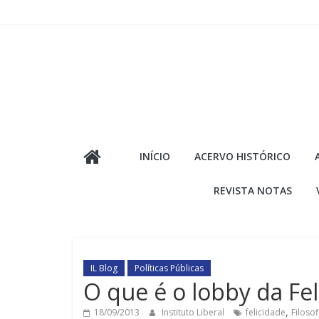
Pular
para
o
conteúdo
INÍCIO
ACERVO HISTÓRICO
REVISTA NOTAS
IL Blog
Políticas Públicas
O que é o lobby da Fel
18/09/2013
Instituto Liberal
felicidade
,
Filosof