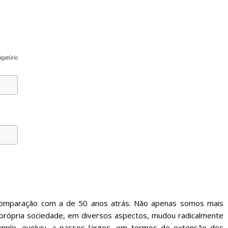
igatório
comparação com a de 50 anos atrás. Não apenas somos mais
a própria sociedade, em diversos aspectos, mudou radicalmente
emplo, evoluiu, a passos largos, em termos de extensão dos