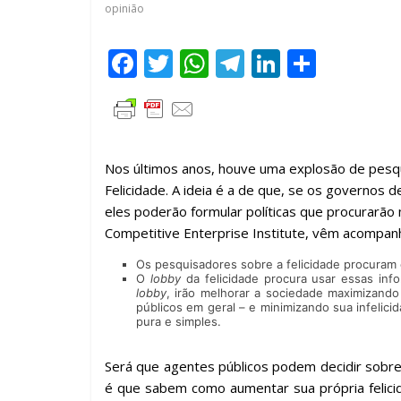
opinião
F
T
W
T
Li
C
ac
w
h
el
n
o
e
itt
at
e
k
m
b
er
s
gr
e
p
o
A
a
dI
ar
Nos últimos anos, houve uma explosão de pesqu
Felicidade. A ideia é a de que, se os governos
o
p
m
n
til
eles poderão formular políticas que procurarão m
k
p
h
Competitive Enterprise Institute, vêm acompa
ar
Os pesquisadores sobre a felicidade procuram e
O
lobby
da felicidade procura usar essas inf
lobby
, irão melhorar a sociedade maximizando
públicos em geral – e minimizando sua infelic
pura e simples.
Será que agentes públicos podem decidir sobre
é que sabem como aumentar sua própria felicid