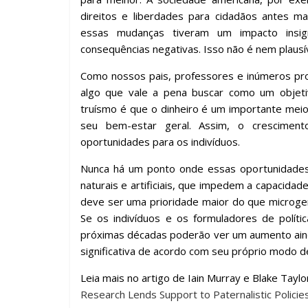
direitos e liberdades para cidadãos antes m
essas mudanças tiveram um impacto insign
consequências negativas. Isso não é nem plausív
Como nossos pais, professores e inúmeros pro
algo que vale a pena buscar como um objetiv
truísmo é que o dinheiro é um importante meio
seu bem-estar geral. Assim, o crescimen
oportunidades para os indivíduos.
Nunca há um ponto onde essas oportunidades 
naturais e artificiais, que impedem a capacidad
deve ser uma prioridade maior do que microger
Se os indivíduos e os formuladores de políti
próximas décadas poderão ver um aumento ainda
significativa de acordo com seu próprio modo de
Leia mais no artigo de Iain Murray e Blake Taylor
Research Lends Support to Paternalistic Policie