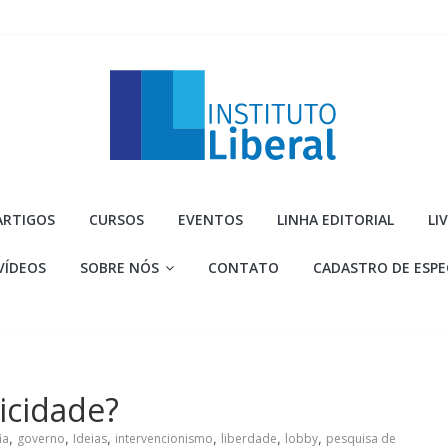
Instituto
ARTIGOS
CURSOS
EVENTOS
LINHA EDITORIAL
LI
Liberal
VÍDEOS
SOBRE NÓS
CONTATO
CADASTRO DE ESPE
Você
é
a
parte
mais
icidade?
importante
da
ia
,
governo
,
Ideias
,
intervencionismo
,
liberdade
,
lobby
,
pesquisa de