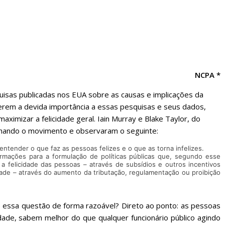
sociedade.
NCPA *
isas publicadas nos EUA sobre as causas e implicações da
 derem a devida importância a essas pesquisas e seus dados,
aximizar a felicidade geral. Iain Murray e Blake Taylor, do
nhando o movimento e observaram o seguinte:
ntender o que faz as pessoas felizes e o que as torna infelizes.
ormações para a formulação de políticas públicas que, segundo esse
 a felicidade das pessoas – através de subsídios e outros incentivos
idade – através do aumento da tributação, regulamentação ou proibição
 essa questão de forma razoável? Direto ao ponto: as pessoas
ade, sabem melhor do que qualquer funcionário público agindo