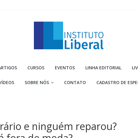
Instituto
ARTIGOS
CURSOS
EVENTOS
LINHA EDITORIAL
LI
Liberal
VÍDEOS
SOBRE NÓS
CONTATO
CADASTRO DE ESPE
Você
é
a
parte
mais
rário e ninguém reparou?
importante
da
tá fora de moda?