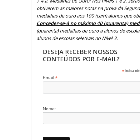
7.4.a. Medalhas de Ouro: Nos níveis 1 e 2, ser
obtiverem as maiores notas na prova da Segunda
medalhas de ouro aos 100 (cem) alunos que obt
Conceder-se-á no máximo 40 (quarenta) medal
(quarenta) medalhas de ouro a alunos de escolas
alunos de escolas seletivas no Nível 3.
DESEJA RECEBER NOSSOS
CONTEÚDOS POR E-MAIL?
*
indica obr
*
Email
Nome: