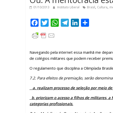
01/10/2013
Instituto Liberal
Brasil
,
Cultura
,
me
F
T
W
T
Li
C
ac
w
h
el
n
o
e
itt
at
e
k
m
b
er
s
gr
e
p
o
A
a
dI
ar
Navegando pela internet essa manhã me depar
de colégios militares que podem receber premi
o
p
m
n
til
O regulamento que disciplina a Olimpíada Brasil
k
p
h
ar
7.2. Para efeitos de premiação, serão denominad
a. realizam processo de seleção por meio de
b. priorizam o acesso a filhos de militares, a 
categorias profissionais.