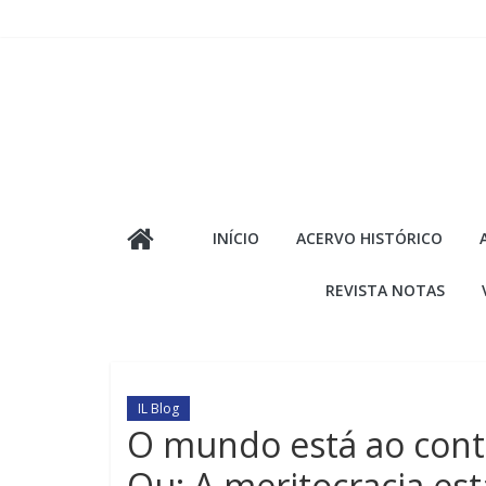
Pular
para
o
conteúdo
INÍCIO
ACERVO HISTÓRICO
REVISTA NOTAS
IL Blog
O mundo está ao cont
Ou: A meritocracia es