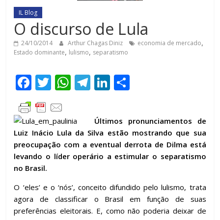
IL Blog
O discurso de Lula
24/10/2014
Arthur Chagas Diniz
economia de mercado
,
Estado dominante
,
lulismo
,
separatismo
F
T
W
T
Li
C
ac
w
h
el
n
o
e
itt
at
e
k
m
Últimos pronunciamentos de
b
er
s
gr
e
p
Luiz Inácio Lula da Silva estão mostrando que sua
o
A
a
dI
ar
preocupação com a eventual derrota de Dilma está
o
p
m
n
til
levando o líder operário a estimular o separatismo
no Brasil.
k
p
h
ar
O ‘eles’ e o ‘nós’, conceito difundido pelo lulismo, trata
agora de classificar o Brasil em função de suas
preferências eleitorais. E, como não poderia deixar de