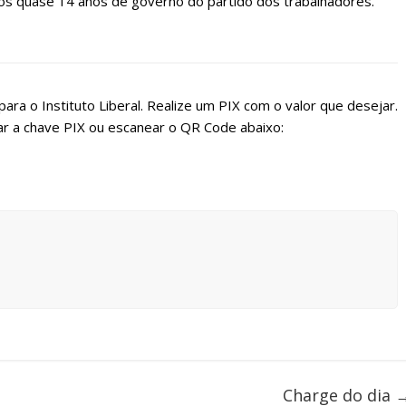
dos quase 14 anos de governo do partido dos trabalhadores.
ara o Instituto Liberal. Realize um PIX com o valor que desejar.
r a chave PIX ou escanear o QR Code abaixo:
Charge do dia