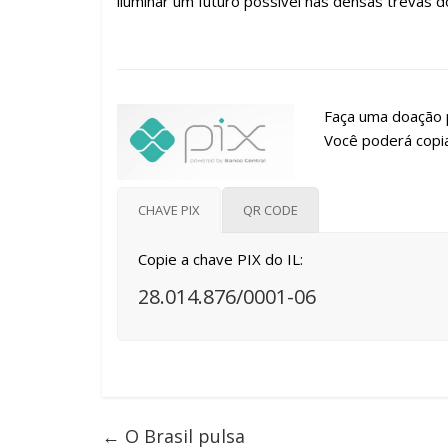
iluminar um futuro possível nas densas trevas 
Faça uma doação p
Você poderá copia
CHAVE PIX
QR CODE
Copie a chave PIX do IL:
28.014.876/0001-06
←
O Brasil pulsa