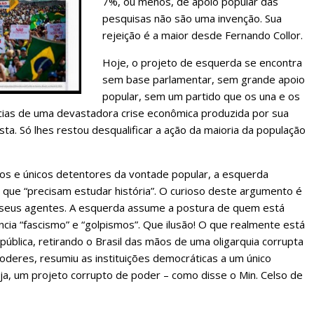
7%, ou menos, de apoio popular das
pesquisas não são uma invenção. Sua
rejeição é a maior desde Fernando Collor.
Hoje, o projeto de esquerda se encontra
sem base parlamentar, sem grande apoio
popular, sem um partido que os una e os
ncias de uma devastadora crise econômica produzida por sua
sta. Só lhes restou desqualificar a ação da maioria da população
dos e únicos detentores da vontade popular, a esquerda
os que “precisam estudar história”. O curioso deste argumento é
l e seus agentes. A esquerda assume a postura de quem está
ia “fascismo” e “golpismos”. Que ilusão! O que realmente está
ública, retirando o Brasil das mãos de uma oligarquia corrupta
oderes, resumiu as instituições democráticas a um único
ja, um projeto corrupto de poder – como disse o Min. Celso de