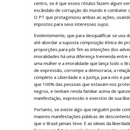
centro, se é que esses rótulos fazem algum sent
escândalo de corrupção do mundo e combater o 
O PT que protagonizou ambas as ações, usando 
impostos para seus interesses sujos.
Evidentemente, que para desqualificar se usa 
até abordar a suposta composição étnica do pr
proporções para pôr fim as intenções dos adver
imoralidades há uma diferença tremenda entre 
uma mulher e a imoralidade que lança todo o Br
de expressão, corrompe a democracia, a relação 
completo a Liberdade e a Justiça, para nós e p
que 100% das pessoas que estavam nos prote
negros, e tenham renda familiar acima de quinze 
manifestação, expressão e exercício de sua lib
Portanto, se existe algo que ninguém pode cont
maiores manifestações públicas de descontent
que o Brasil jamais teve. E as ideias da liberd