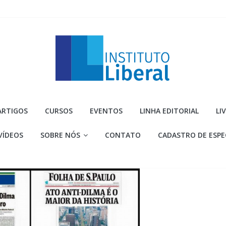
Instituto
ARTIGOS
CURSOS
EVENTOS
LINHA EDITORIAL
LI
Liberal
VÍDEOS
SOBRE NÓS
CONTATO
CADASTRO DE ESPE
Você
é
a
parte
mais
importante
da