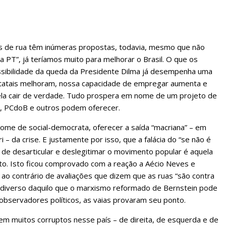
 de rua têm inúmeras propostas, todavia, mesmo que não
ra PT”, já teríamos muito para melhorar o Brasil. O que os
ibilidade da queda da Presidente Dilma já desempenha uma
tatais melhoram, nossa capacidade de empregar aumenta e
ela cair de verdade. Tudo prospera em nome de um projeto de
B, PCdoB e outros podem oferecer.
me de social-democrata, oferecer a saída “macriana” – em
 – da crise. E justamente por isso, que a falácia do “se não é
 de desarticular e deslegitimar o movimento popular é aquela
to. Isto ficou comprovado com a reação a Aécio Neves e
, ao contrário de avaliações que dizem que as ruas “são contra
 diverso daquilo que o marxismo reformado de Bernstein pode
observadores políticos, as vaias provaram seu ponto.
em muitos corruptos nesse país – de direita, de esquerda e de