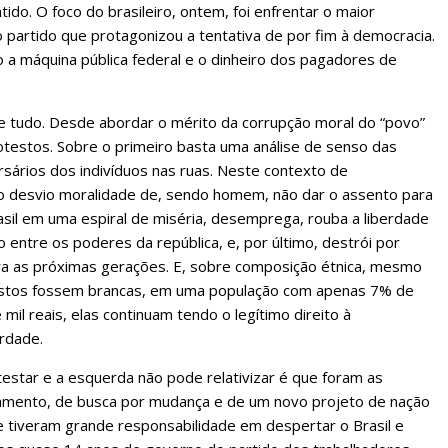
ido. O foco do brasileiro, ontem, foi enfrentar o maior
partido que protagonizou a tentativa de por fim à democracia.
a máquina pública federal e o dinheiro dos pagadores de
de tudo. Desde abordar o mérito da corrupção moral do “povo”
otestos. Sobre o primeiro basta uma análise de senso das
sários dos indivíduos nas ruas. Neste contexto de
o desvio moralidade de, sendo homem, não dar o assento para
asil em uma espiral de miséria, desemprega, rouba a liberdade
entre os poderes da república, e, por último, destrói por
ara as próximas gerações. E, sobre composição étnica, mesmo
stos fossem brancas, em uma população com apenas 7% de
mil reais, elas continuam tendo o legítimo direito à
erdade.
estar e a esquerda não pode relativizar é que foram as
amento, de busca por mudança e de um novo projeto de nação
ade tiveram grande responsabilidade em despertar o Brasil e