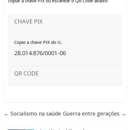
copiar a chave PIX ou escanear o QR Code abaixo:
CHAVE PIX
Copie a chave PIX do IL:
28.014.876/0001-06
QR CODE
←
Socialismo na saúde
Guerra entre gerações
→