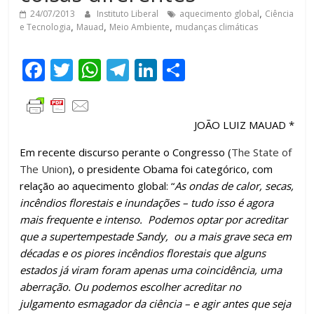
24/07/2013
Instituto Liberal
aquecimento global
,
Ciência
e Tecnologia
,
Mauad
,
Meio Ambiente
,
mudanças climáticas
F
T
W
T
Li
C
ac
w
h
el
n
o
e
itt
at
e
k
m
JOÃO LUIZ MAUAD *
b
er
s
gr
e
p
o
A
a
dI
ar
Em recente discurso perante o Congresso (
The State of
The Union
), o presidente Obama foi categórico, com
o
p
m
n
til
relação ao aquecimento global: “
As ondas de calor, secas,
k
p
h
incêndios florestais e inundações – tudo isso é agora
ar
mais frequente e intenso. Podemos optar por acreditar
que a supertempestade Sandy, ou a mais grave seca em
décadas e os piores incêndios florestais que alguns
estados já viram foram apenas uma coincidência, uma
aberração. Ou podemos escolher acreditar no
julgamento esmagador da ciência – e agir antes que seja